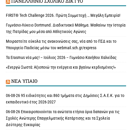
ΠΑΝΕΛΛΉΝΙΟ ΣΧΟΛΙΚΌ ΔΊΚΤΥΟ
FIRST® Tech Challenge 2026. Πρώτη Συμμετοχή … Μεγάλη Εμπειρία!
Γυμνάσιο-Λύκειο Dortmund. Διαδικτυακό Μάθημα. Μαθαίνω την Ιστορία
της Πατρίδας μου μέσα από Αθλητικούς Αγώνες
Μοιραστείτε εύκολα τις ανακοινώσεις σας, νέα από το ΠΣΔ και το
Υπουργείο Παιδείας μέσω του webmail.sch.gr/express
Τα Erasmus νέα μας! – Ιούλιος 2026 – Γυμνάσιο Κανήθου Χαλκίδας
«Ενεργώ Σωστά: Αξιοποιώ την ενέργεια και βγαίνω κερδισμένος!»
ΝΈΑ ΥΠAΙΘ
06-08-26 95 ειδικότητες και 860 τμήματα στις Δημόσιες Σ.Α.Ε.Κ. για το
εκπαιδευτικό έτος 2026-2027
06-08-26 Επικαιροποιούνται τα ανώτατα ετήσια όρια δαπανών για τις
Σχολές Ανώτερης Επαγγελματικής Κατάρτισης και τα Σχολεία
Δεύτερης Ευκαιρίας