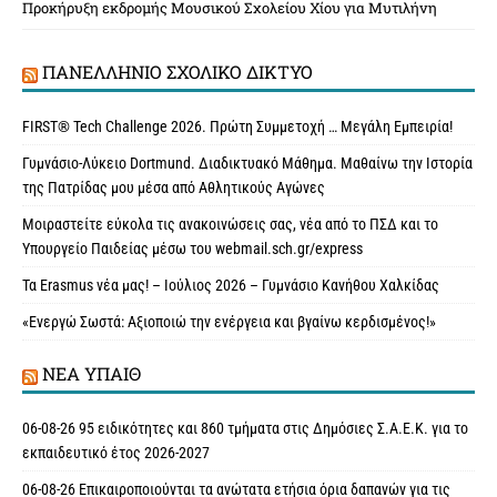
Προκήρυξη εκδρομής Μουσικού Σχολείου Χίου για Μυτιλήνη
ΠΑΝΕΛΛΉΝΙΟ ΣΧΟΛΙΚΌ ΔΊΚΤΥΟ
FIRST® Tech Challenge 2026. Πρώτη Συμμετοχή … Μεγάλη Εμπειρία!
Γυμνάσιο-Λύκειο Dortmund. Διαδικτυακό Μάθημα. Μαθαίνω την Ιστορία
της Πατρίδας μου μέσα από Αθλητικούς Αγώνες
Μοιραστείτε εύκολα τις ανακοινώσεις σας, νέα από το ΠΣΔ και το
Υπουργείο Παιδείας μέσω του webmail.sch.gr/express
Τα Erasmus νέα μας! – Ιούλιος 2026 – Γυμνάσιο Κανήθου Χαλκίδας
«Ενεργώ Σωστά: Αξιοποιώ την ενέργεια και βγαίνω κερδισμένος!»
ΝΈΑ ΥΠAΙΘ
06-08-26 95 ειδικότητες και 860 τμήματα στις Δημόσιες Σ.Α.Ε.Κ. για το
εκπαιδευτικό έτος 2026-2027
06-08-26 Επικαιροποιούνται τα ανώτατα ετήσια όρια δαπανών για τις