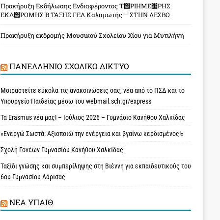
Προκήρυξη Εκδήλωσης Ενδιαφέροντος Τ΢ΡΙΗΜΕ΢ΡΗΣ
ΕΚΔ΢ΡΟΜΗΣ Β ΤΑΞΗΣ ΓΕΛ Καλαμωτής – ΣΤΗΝ ΛΕΣΒΟ
Προκήρυξη εκδρομής Μουσικού Σχολείου Χίου για Μυτιλήνη
ΠΑΝΕΛΛΉΝΙΟ ΣΧΟΛΙΚΌ ΔΊΚΤΥΟ
Μοιραστείτε εύκολα τις ανακοινώσεις σας, νέα από το ΠΣΔ και το
Υπουργείο Παιδείας μέσω του webmail.sch.gr/express
Τα Erasmus νέα μας! – Ιούλιος 2026 – Γυμνάσιο Κανήθου Χαλκίδας
«Ενεργώ Σωστά: Αξιοποιώ την ενέργεια και βγαίνω κερδισμένος!»
Σχολή Γονέων Γυμνασίου Κανήθου Χαλκίδας
Ταξίδι γνώσης και συμπερίληψης στη Βιέννη για εκπαιδευτικούς του
6ου Γυμνασίου Λάρισας
ΝΈΑ ΥΠAΙΘ