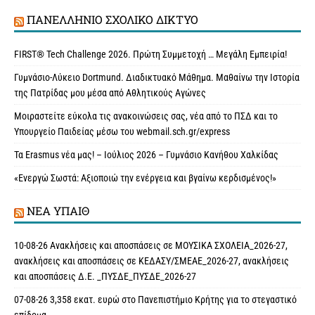
ΠΑΝΕΛΛΉΝΙΟ ΣΧΟΛΙΚΌ ΔΊΚΤΥΟ
FIRST® Tech Challenge 2026. Πρώτη Συμμετοχή … Μεγάλη Εμπειρία!
Γυμνάσιο-Λύκειο Dortmund. Διαδικτυακό Μάθημα. Μαθαίνω την Ιστορία
της Πατρίδας μου μέσα από Αθλητικούς Αγώνες
Μοιραστείτε εύκολα τις ανακοινώσεις σας, νέα από το ΠΣΔ και το
Υπουργείο Παιδείας μέσω του webmail.sch.gr/express
Τα Erasmus νέα μας! – Ιούλιος 2026 – Γυμνάσιο Κανήθου Χαλκίδας
«Ενεργώ Σωστά: Αξιοποιώ την ενέργεια και βγαίνω κερδισμένος!»
ΝΈΑ ΥΠAΙΘ
10-08-26 Ανακλήσεις και αποσπάσεις σε ΜΟΥΣΙΚΑ ΣΧΟΛΕΙΑ_2026-27,
ανακλήσεις και αποσπάσεις σε ΚΕΔΑΣΥ/ΣΜΕΑΕ_2026-27, ανακλήσεις
και αποσπάσεις Δ.Ε. _ΠΥΣΔΕ_ΠΥΣΔΕ_2026-27
07-08-26 3,358 εκατ. ευρώ στο Πανεπιστήμιο Κρήτης για το στεγαστικό