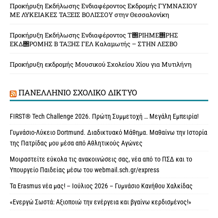
Προκήρυξη Εκδήλωσης Ενδιαφέροντος Εκδρομής ΓΥΜΝΑΣΙΟΥ
ΜΕ ΛΥΚΕΙΑΚΕΣ ΤΑΞΕΙΣ ΒΟΛΙΣΣΟΥ στην Θεσσαλονίκη
Προκήρυξη Εκδήλωσης Ενδιαφέροντος Τ΢ΡΙΗΜΕ΢ΡΗΣ
ΕΚΔ΢ΡΟΜΗΣ Β ΤΑΞΗΣ ΓΕΛ Καλαμωτής – ΣΤΗΝ ΛΕΣΒΟ
Προκήρυξη εκδρομής Μουσικού Σχολείου Χίου για Μυτιλήνη
ΠΑΝΕΛΛΉΝΙΟ ΣΧΟΛΙΚΌ ΔΊΚΤΥΟ
FIRST® Tech Challenge 2026. Πρώτη Συμμετοχή … Μεγάλη Εμπειρία!
Γυμνάσιο-Λύκειο Dortmund. Διαδικτυακό Μάθημα. Μαθαίνω την Ιστορία
της Πατρίδας μου μέσα από Αθλητικούς Αγώνες
Μοιραστείτε εύκολα τις ανακοινώσεις σας, νέα από το ΠΣΔ και το
Υπουργείο Παιδείας μέσω του webmail.sch.gr/express
Τα Erasmus νέα μας! – Ιούλιος 2026 – Γυμνάσιο Κανήθου Χαλκίδας
«Ενεργώ Σωστά: Αξιοποιώ την ενέργεια και βγαίνω κερδισμένος!»