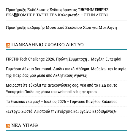
Προκήρυξη Εκδήλωσης Ενδιαφέροντος Τ΢ΡΙΗΜΕ΢ΡΗΣ
ΕΚΔ΢ΡΟΜΗΣ Β ΤΑΞΗΣ ΓΕΛ Καλαμωτής – ΣΤΗΝ ΛΕΣΒΟ
Προκήρυξη εκδρομής Μουσικού Σχολείου Χίου για Μυτιλήνη
ΠΑΝΕΛΛΉΝΙΟ ΣΧΟΛΙΚΌ ΔΊΚΤΥΟ
FIRST® Tech Challenge 2026. Πρώτη Συμμετοχή … Μεγάλη Εμπειρία!
Γυμνάσιο-Λύκειο Dortmund. Διαδικτυακό Μάθημα. Μαθαίνω την Ιστορία
της Πατρίδας μου μέσα από Αθλητικούς Αγώνες
Μοιραστείτε εύκολα τις ανακοινώσεις σας, νέα από το ΠΣΔ και το
Υπουργείο Παιδείας μέσω του webmail.sch.gr/express
Τα Erasmus νέα μας! – Ιούλιος 2026 – Γυμνάσιο Κανήθου Χαλκίδας
«Ενεργώ Σωστά: Αξιοποιώ την ενέργεια και βγαίνω κερδισμένος!»
ΝΈΑ ΥΠAΙΘ