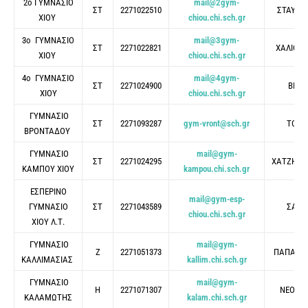
2ο ΓΥΜΝΑΣΙΟ
mail@2gym-
ΣΤ
2271022510
ΣΤΑΥΡΙ
ΧΙΟΥ
chiou.chi.sch.gr
3ο ΓΥΜΝΑΣΙΟ
mail@3gym-
ΣΤ
2271022821
ΧΑΛΙΟΡΗ
ΧΙΟΥ
chiou.chi.sch.gr
4ο ΓΥΜΝΑΣΙΟ
mail@4gym-
ΣΤ
2271024900
ΒΡΟΥ
ΧΙΟΥ
chiou.chi.sch.gr
ΓΥΜΝΑΣΙΟ
ΣΤ
2271093287
gym-vront@sch.gr
ΤΟΜΑ
ΒΡΟΝΤΑΔΟΥ
ΓΥΜΝΑΣΙΟ
mail@gym-
ΣΤ
2271024295
ΧΑΤΖΗΣΤ
ΚΑΜΠΟΥ ΧΙΟΥ
kampou.chi.sch.gr
ΕΣΠΕΡΙΝΟ
mail@gym-esp-
ΓΥΜΝΑΣΙΟ
ΣΤ
2271043589
ΣΑΛΙ
chiou.chi.sch.gr
ΧΙΟΥ Λ.Τ.
ΓΥΜΝΑΣΙΟ
mail@gym-
Ζ
2271051373
ΠΑΠΑΔΟ
ΚΑΛΛΙΜΑΣΙΑΣ
kallim.chi.sch.gr
ΓΥΜΝΑΣΙΟ
mail@gym-
Η
2271071307
ΝΕΟΧΩ
ΚΑΛΑΜΩΤΗΣ
kalam.chi.sch.gr