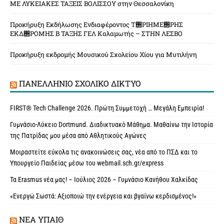
ΜΕ ΛΥΚΕΙΑΚΕΣ ΤΑΞΕΙΣ ΒΟΛΙΣΣΟΥ στην Θεσσαλονίκη
Προκήρυξη Εκδήλωσης Ενδιαφέροντος Τ΢ΡΙΗΜΕ΢ΡΗΣ
ΕΚΔ΢ΡΟΜΗΣ Β ΤΑΞΗΣ ΓΕΛ Καλαμωτής – ΣΤΗΝ ΛΕΣΒΟ
Προκήρυξη εκδρομής Μουσικού Σχολείου Χίου για Μυτιλήνη
ΠΑΝΕΛΛΉΝΙΟ ΣΧΟΛΙΚΌ ΔΊΚΤΥΟ
FIRST® Tech Challenge 2026. Πρώτη Συμμετοχή … Μεγάλη Εμπειρία!
Γυμνάσιο-Λύκειο Dortmund. Διαδικτυακό Μάθημα. Μαθαίνω την Ιστορία
της Πατρίδας μου μέσα από Αθλητικούς Αγώνες
Μοιραστείτε εύκολα τις ανακοινώσεις σας, νέα από το ΠΣΔ και το
Υπουργείο Παιδείας μέσω του webmail.sch.gr/express
Τα Erasmus νέα μας! – Ιούλιος 2026 – Γυμνάσιο Κανήθου Χαλκίδας
«Ενεργώ Σωστά: Αξιοποιώ την ενέργεια και βγαίνω κερδισμένος!»
ΝΈΑ ΥΠAΙΘ