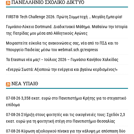
ΠΑΝΕΛΛΉΝΙΟ ΣΧΟΛΙΚΌ ΔΊΚΤΥΟ
FIRST® Tech Challenge 2026. Πρώτη Συμμετοχή … Μεγάλη Εμπειρία!
Γυμνάσιο-Λύκειο Dortmund. Διαδικτυακό Μάθημα. Μαθαίνω την Ιστορία
της Πατρίδας μου μέσα από Αθλητικούς Αγώνες
Μοιραστείτε εύκολα τις ανακοινώσεις σας, νέα από το ΠΣΔ και το
Υπουργείο Παιδείας μέσω του webmail.sch.gr/express
Τα Erasmus νέα μας! – Ιούλιος 2026 – Γυμνάσιο Κανήθου Χαλκίδας
«Ενεργώ Σωστά: Αξιοποιώ την ενέργεια και βγαίνω κερδισμένος!»
ΝΈΑ ΥΠAΙΘ
07-08-26 3,358 εκατ. ευρώ στο Πανεπιστήμιο Κρήτης για το στεγαστικό
επίδομα
07-08-26 Στήριξη στους φοιτητές και τις οικογένειές τους: Σχεδόν 2,3
εκατ. ευρώ για τη φοιτητική στέγη στο Πανεπιστήμιο Θεσσαλίας
07-08-26 Κύρωση αξιολογικού πίνακα για την κάλυψη με απόσπαση δύο