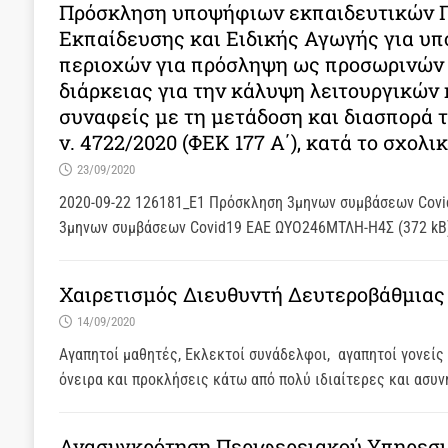
Πρόσκληση υποψήφιων εκπαιδευτικών Π
Εκπαίδευσης και Ειδικής Αγωγής για υ
περιοχών για πρόσληψη ως προσωρινών 
διάρκειας για την κάλυψη λειτουργικών
συναφείς με τη μετάδοση και διασπορά τ
ν. 4722/2020 (ΦΕΚ 177 Α΄), κατά το σχολι
23/09/2020
2020-09-22 126181_Ε1 Πρόσκληση 3μηνων συμβάσεων Cov
3μηνων συμβάσεων Covid19 ΕΑΕ ΩΥΟ246ΜΤΛΗ-Η4Σ (372 kB
Χαιρετισμός Διευθυντή Δευτεροβάθμιας
14/09/2020
Αγαπητοί μαθητές, Εκλεκτοί συνάδελφοι, αγαπητοί γονείς 
όνειρα και προκλήσεις κάτω από πολύ ιδιαίτερες και ασυ
Ανασυγκρότηση Περιφερειακού Υπηρεσι