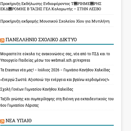
Προκήρυξη Εκδήλωσης Ενδιαφέροντος Τ΢ΡΙΗΜΕ΢ΡΗΣ
ΕΚΔ΢ΡΟΜΗΣ Β ΤΑΞΗΣ ΓΕΛ Καλαμωτής – ΣΤΗΝ ΛΕΣΒΟ
Προκήρυξη εκδρομής Μουσικού Σχολείου Χίου για Μυτιλήνη
ΠΑΝΕΛΛΉΝΙΟ ΣΧΟΛΙΚΌ ΔΊΚΤΥΟ
Μοιραστείτε εύκολα τις ανακοινώσεις σας, νέα από το ΠΣΔ και το
Υπουργείο Παιδείας μέσω του webmail.sch.gr/express
Τα Erasmus νέα μας! – Ιούλιος 2026 – Γυμνάσιο Κανήθου Χαλκίδας
«Ενεργώ Σωστά: Αξιοποιώ την ενέργεια και βγαίνω κερδισμένος!»
Σχολή Γονέων Γυμνασίου Κανήθου Χαλκίδας
Ταξίδι γνώσης και συμπερίληψης στη Βιέννη για εκπαιδευτικούς του
6ου Γυμνασίου Λάρισας
ΝΈΑ ΥΠAΙΘ