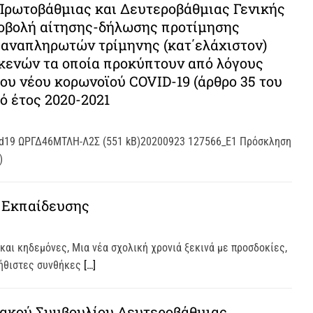
ρωτοβάθμιας και Δευτεροβάθμιας Γενικής
ποβολή αίτησης-δήλωσης προτίμησης
αναπληρωτών τρίμηνης (κατ΄ελάχιστον)
 κενών τα οποία προκύπτουν από λόγους
ου νέου κορωνοϊού COVID-19 (άρθρο 35 του
κό έτος 2020-2021
id19 ΩΡΓΔ46ΜΤΛΗ-Λ2Σ (551 kB)20200923 127566_Ε1 Πρόσκληση
)
 Εκπαίδευσης
και κηδεμόνες, Μια νέα σχολική χρονιά ξεκινά με προσδοκίες,
νήθιστες συνθήκες
[…]
ακού Συμβουλίου Δευτεροβάθμιας