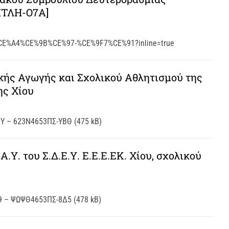
ΜΤΛΗ-Ο7Α]
%CE%A4%CE%9B%CE%97-%CE%9F7%CE%91?inline=true
ής Αγωγής και Σχολικού Αθλητισμού της
ης Χίου
Υ – 623Ν4653ΠΣ-ΥΒΘ (475 kB)
Υ. του Σ.Δ.Ε.Υ. Ε.Ε.Ε.ΕΚ. Χίου, σχολικού
 – ΨΩΨΘ4653ΠΣ-8Δ5 (478 kB)