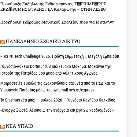
Προκήρυξη Εκδήλωσης Ενδιαφέροντος Τ΢ΡΙΗΜΕ΢ΡΗΣ
ΕΚΔ΢ΡΟΜΗΣ Β ΤΑΞΗΣ ΓΕΛ Καλαμωτής – ΣΤΗΝ ΛΕΣΒΟ
Προκήρυξη εκδρομής Μουσικού Σχολείου Χίου για Μυτιλήνη
ΠΑΝΕΛΛΉΝΙΟ ΣΧΟΛΙΚΌ ΔΊΚΤΥΟ
FIRST® Tech Challenge 2026. Πρώτη Συμμετοχή … Μεγάλη Εμπειρία!
Γυμνάσιο-Λύκειο Dortmund. Διαδικτυακό Μάθημα. Μαθαίνω την
Ιστορία της Πατρίδας μου μέσα από Αθλητικούς Αγώνες
Μοιραστείτε εύκολα τις ανακοινώσεις σας, νέα από το ΠΣΔ και το
Υπουργείο Παιδείας μέσω του webmail.sch.gr/express
Τα Erasmus νέα μας! – Ιούλιος 2026 – Γυμνάσιο Κανήθου Χαλκίδας
«Ενεργώ Σωστά: Αξιοποιώ την ενέργεια και βγαίνω κερδισμένος!»
ΝΈΑ ΥΠAΙΘ