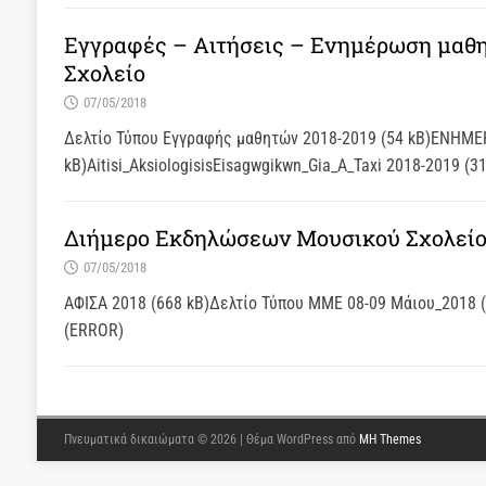
Εγγραφές – Αιτήσεις – Ενημέρωση μαθη
Σχολείο
07/05/2018
Δελτίο Τύπου Εγγραφής μαθητών 2018-2019 (54 kB)ΕΝΗ
kB)Aitisi_AksiologisisEisagwgikwn_Gia_A_Taxi 2018-2019 (31
Διήμερο Εκδηλώσεων Μουσικού Σχολείο
07/05/2018
ΑΦΙΣΑ 2018 (668 kB)Δελτίο Τύπου ΜΜΕ 08-09 Μάιου_2018 
(ERROR)
Πνευματικά δικαιώματα © 2026 | Θέμα WordPress από
MH Themes