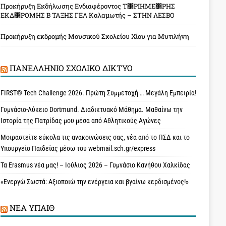
Προκήρυξη Εκδήλωσης Ενδιαφέροντος Τ΢ΡΙΗΜΕ΢ΡΗΣ
ΕΚΔ΢ΡΟΜΗΣ Β ΤΑΞΗΣ ΓΕΛ Καλαμωτής – ΣΤΗΝ ΛΕΣΒΟ
Προκήρυξη εκδρομής Μουσικού Σχολείου Χίου για Μυτιλήνη
ΠΑΝΕΛΛΉΝΙΟ ΣΧΟΛΙΚΌ ΔΊΚΤΥΟ
FIRST® Tech Challenge 2026. Πρώτη Συμμετοχή … Μεγάλη Εμπειρία!
Γυμνάσιο-Λύκειο Dortmund. Διαδικτυακό Μάθημα. Μαθαίνω την
Ιστορία της Πατρίδας μου μέσα από Αθλητικούς Αγώνες
Μοιραστείτε εύκολα τις ανακοινώσεις σας, νέα από το ΠΣΔ και το
Υπουργείο Παιδείας μέσω του webmail.sch.gr/express
Τα Erasmus νέα μας! – Ιούλιος 2026 – Γυμνάσιο Κανήθου Χαλκίδας
«Ενεργώ Σωστά: Αξιοποιώ την ενέργεια και βγαίνω κερδισμένος!»
ΝΈΑ ΥΠAΙΘ