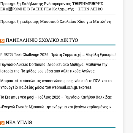
Προκήρυξη Εκδήλωσης Ενδιαφέροντος Τ΢ΡΙΗΜΕ΢ΡΗΣ
ΕΚΔ΢ΡΟΜΗΣ Β ΤΑΞΗΣ ΓΕΛ Καλαμωτής – ΣΤΗΝ ΛΕΣΒΟ
Προκήρυξη εκδρομής Μουσικού Σχολείου Χίου για Μυτιλήνη
ΠΑΝΕΛΛΉΝΙΟ ΣΧΟΛΙΚΌ ΔΊΚΤΥΟ
FIRST® Tech Challenge 2026. Πρώτη Συμμετοχή … Μεγάλη Εμπειρία!
Γυμνάσιο-Λύκειο Dortmund. Διαδικτυακό Μάθημα. Μαθαίνω την
Ιστορία της Πατρίδας μου μέσα από Αθλητικούς Αγώνες
Μοιραστείτε εύκολα τις ανακοινώσεις σας, νέα από το ΠΣΔ και το
Υπουργείο Παιδείας μέσω του webmail.sch.gr/express
Τα Erasmus νέα μας! – Ιούλιος 2026 – Γυμνάσιο Κανήθου Χαλκίδας
«Ενεργώ Σωστά: Αξιοποιώ την ενέργεια και βγαίνω κερδισμένος!»
ΝΈΑ ΥΠAΙΘ