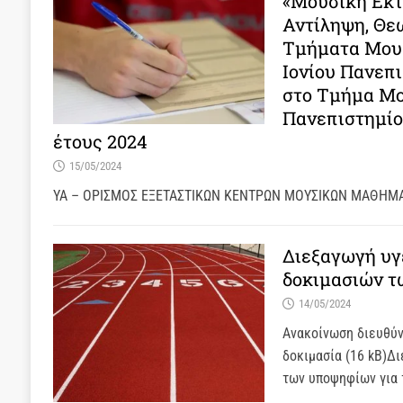
«Μουσική Εκτ
Αντίληψη, Θεω
Τμήματα Μουσ
Ιονίου Πανεπι
στο Τμήμα Μο
Πανεπιστηµίο
έτους 2024
15/05/2024
ΥΑ – ΟΡΙΣΜΟΣ ΕΞΕΤΑΣΤΙΚΩΝ ΚΕΝΤΡΩΝ ΜΟΥΣΙΚΩΝ ΜΑΘΗΜΑΤ
Διεξαγωγή υγ
δοκιμασιών τ
14/05/2024
Ανακοίνωση διευθύν
δοκιμασία (16 kB)Δ
των υποψηφίων για 