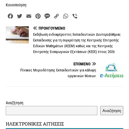
Κοινοποίηση:
F
T
E
P
M
C
W
V
a
w
m
i
e
o
h
i
ΠΡΟΗΓΟΎΜΕΝΟ
c
i
a
n
s
p
a
b
Εκδήλωση ενδιαφέροντος Εκπαιδευτικών Δευτεροβάθμιας
e
t
i
t
s
y
t
e
Εκπαίδευσης για τη συγκρότηση της Κεντρικής Επιτροπής
b
t
l
e
a
L
s
r
Ειδικών Μαθημάτων (ΚΕΕΜ) καθώς και της Κεντρικής
o
e
r
g
i
A
Επιτροπής Εισαγωγικών Εξετάσεων (ΚΕΕΕ) έτους 2026
o
r
e
e
n
p
k
s
k
p
ΕΠΌΜΕΝΟ
Πίνακες Μοριοδότησης Εκπαιδευτικών για κάλυψη
t
οργανικών θέσεων
Αναζήτηση
Αναζήτηση
ΗΛΕΚΤΡΟΝΙΚΈΣ ΑΙΤΉΣΕΙΣ