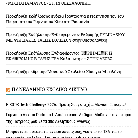
«ΜΙΧ.ΠΑΠΑΜΑΥΡΟΣ» ΣΤΗΝ ΘΕΣΣΑΛΟΝΙΚΗ
Προκήρυξη εκδήλωσης ενδιαφέροντος για μετακίνηση του 1ου
Πειραματικού Γυμνασίου Χίου στη Ρουμανία
Προκήρυξη Εκδήλωσης Ενδιαφέροντος Εκδρομής ΓΥΜΝΑΣΙΟΥ
ΜΕ ΛΥΚΕΙΑΚΕΣ ΤΑΞΕΙΣ ΒΟΛΙΣΣΟΥ στην Θεσσαλονίκη
Προκήρυξη Εκδήλωσης Ενδιαφέροντος Τ΢ΡΙΗΜΕ΢ΡΗΣ
ΕΚΔ΢ΡΟΜΗΣ Β ΤΑΞΗΣ ΓΕΛ Καλαμωτής – ΣΤΗΝ ΛΕΣΒΟ
Προκήρυξη εκδρομής Μουσικού Σχολείου Χίου για Μυτιλήνη
ΠΑΝΕΛΛΉΝΙΟ ΣΧΟΛΙΚΌ ΔΊΚΤΥΟ
FIRST® Tech Challenge 2026. Πρώτη Συμμετοχή … Μεγάλη Εμπειρία!
Γυμνάσιο-Λύκειο Dortmund. Διαδικτυακό Μάθημα. Μαθαίνω την Ιστορία
της Πατρίδας μου μέσα από Αθλητικούς Αγώνες
Μοιραστείτε εύκολα τις ανακοινώσεις σας, νέα από το ΠΣΔ και το