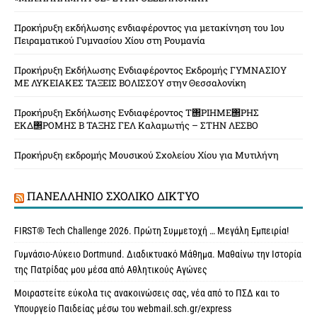
Προκήρυξη εκδήλωσης ενδιαφέροντος για μετακίνηση του 1ου
Πειραματικού Γυμνασίου Χίου στη Ρουμανία
Προκήρυξη Εκδήλωσης Ενδιαφέροντος Εκδρομής ΓΥΜΝΑΣΙΟΥ
ΜΕ ΛΥΚΕΙΑΚΕΣ ΤΑΞΕΙΣ ΒΟΛΙΣΣΟΥ στην Θεσσαλονίκη
Προκήρυξη Εκδήλωσης Ενδιαφέροντος Τ΢ΡΙΗΜΕ΢ΡΗΣ
ΕΚΔ΢ΡΟΜΗΣ Β ΤΑΞΗΣ ΓΕΛ Καλαμωτής – ΣΤΗΝ ΛΕΣΒΟ
Προκήρυξη εκδρομής Μουσικού Σχολείου Χίου για Μυτιλήνη
ΠΑΝΕΛΛΉΝΙΟ ΣΧΟΛΙΚΌ ΔΊΚΤΥΟ
FIRST® Tech Challenge 2026. Πρώτη Συμμετοχή … Μεγάλη Εμπειρία!
Γυμνάσιο-Λύκειο Dortmund. Διαδικτυακό Μάθημα. Μαθαίνω την Ιστορία
της Πατρίδας μου μέσα από Αθλητικούς Αγώνες
Μοιραστείτε εύκολα τις ανακοινώσεις σας, νέα από το ΠΣΔ και το
Υπουργείο Παιδείας μέσω του webmail.sch.gr/express