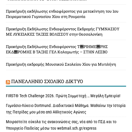
Προκήρυξη εκδήλωσης ενδιαφέροντος για μετακίνηση του 1ου
Πειραματικού Γυμνασίου Χίου στη Ρουμανία
Προκήρυξη Εκδήλωσης Ενδιαφέροντος Εκδρομής ΓΥΜΝΑΣΙΟΥ
ΜΕ ΛΥΚΕΙΑΚΕΣ ΤΑΞΕΙΣ ΒΟΛΙΣΣΟΥ στην Θεσσαλονίκη
Προκήρυξη Εκδήλωσης Ενδιαφέροντος Τ΢ΡΙΗΜΕ΢ΡΗΣ
ΕΚΔ΢ΡΟΜΗΣ Β ΤΑΞΗΣ ΓΕΛ Καλαμωτής – ΣΤΗΝ ΛΕΣΒΟ
Προκήρυξη εκδρομής Μουσικού Σχολείου Χίου για Μυτιλήνη
ΠΑΝΕΛΛΉΝΙΟ ΣΧΟΛΙΚΌ ΔΊΚΤΥΟ
FIRST® Tech Challenge 2026. Πρώτη Συμμετοχή … Μεγάλη Εμπειρία!
Γυμνάσιο-Λύκειο Dortmund. Διαδικτυακό Μάθημα. Μαθαίνω την Ιστορία
της Πατρίδας μου μέσα από Αθλητικούς Αγώνες
Μοιραστείτε εύκολα τις ανακοινώσεις σας, νέα από το ΠΣΔ και το
Υπουργείο Παιδείας μέσω του webmail.sch.gr/express