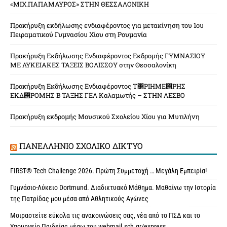
«ΜΙΧ.ΠΑΠΑΜΑΥΡΟΣ» ΣΤΗΝ ΘΕΣΣΑΛΟΝΙΚΗ
Προκήρυξη εκδήλωσης ενδιαφέροντος για μετακίνηση του 1ου
Πειραματικού Γυμνασίου Χίου στη Ρουμανία
Προκήρυξη Εκδήλωσης Ενδιαφέροντος Εκδρομής ΓΥΜΝΑΣΙΟΥ
ΜΕ ΛΥΚΕΙΑΚΕΣ ΤΑΞΕΙΣ ΒΟΛΙΣΣΟΥ στην Θεσσαλονίκη
Προκήρυξη Εκδήλωσης Ενδιαφέροντος Τ΢ΡΙΗΜΕ΢ΡΗΣ
ΕΚΔ΢ΡΟΜΗΣ Β ΤΑΞΗΣ ΓΕΛ Καλαμωτής – ΣΤΗΝ ΛΕΣΒΟ
Προκήρυξη εκδρομής Μουσικού Σχολείου Χίου για Μυτιλήνη
ΠΑΝΕΛΛΉΝΙΟ ΣΧΟΛΙΚΌ ΔΊΚΤΥΟ
FIRST® Tech Challenge 2026. Πρώτη Συμμετοχή … Μεγάλη Εμπειρία!
Γυμνάσιο-Λύκειο Dortmund. Διαδικτυακό Μάθημα. Μαθαίνω την Ιστορία
της Πατρίδας μου μέσα από Αθλητικούς Αγώνες
Μοιραστείτε εύκολα τις ανακοινώσεις σας, νέα από το ΠΣΔ και το
Υπουργείο Παιδείας μέσω του webmail.sch.gr/express