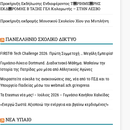
Προκήρυξη Εκδήλωσης Ενδιαφέροντος Τ΢ΡΙΗΜΕ΢ΡΗΣ
ΕΚΔ΢ΡΟΜΗΣ Β ΤΑΞΗΣ ΓΕΛ Καλαμωτής – ΣΤΗΝ ΛΕΣΒΟ
Προκήρυξη εκδρομής Μουσικού Σχολείου Χίου για Μυτιλήνη
ΠΑΝΕΛΛΉΝΙΟ ΣΧΟΛΙΚΌ ΔΊΚΤΥΟ
FIRST® Tech Challenge 2026. Πρώτη Συμμετοχή … Μεγάλη Εμπειρία!
Γυμνάσιο-Λύκειο Dortmund. Διαδικτυακό Μάθημα. Μαθαίνω την
Ιστορία της Πατρίδας μου μέσα από Αθλητικούς Αγώνες
Μοιραστείτε εύκολα τις ανακοινώσεις σας, νέα από το ΠΣΔ και το
Υπουργείο Παιδείας μέσω του webmail.sch.gr/express
Τα Erasmus νέα μας! – Ιούλιος 2026 – Γυμνάσιο Κανήθου Χαλκίδας
«Ενεργώ Σωστά: Αξιοποιώ την ενέργεια και βγαίνω κερδισμένος!»
ΝΈΑ ΥΠAΙΘ