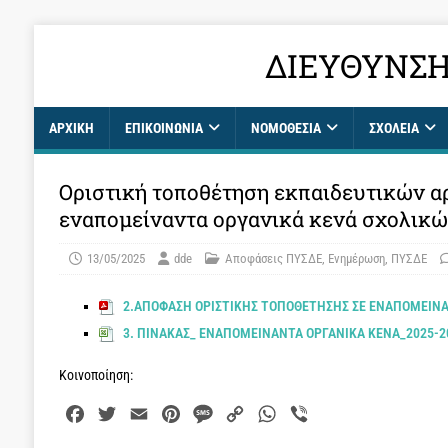
ΔΙΕΎΘΥΝΣΗ
ΑΡΧΙΚΉ
ΕΠΙΚΟΙΝΩΝΊΑ
ΝΟΜΟΘΕΣΙΑ
ΣΧΟΛΕΊΑ
Οριστική τοποθέτηση εκπαιδευτικών αρ
εναπομείναντα οργανικά κενά σχολικ
13/05/2025
dde
Αποφάσεις ΠΥΣΔΕ
,
Ενημέρωση
,
ΠΥΣΔΕ
2.ΑΠΟΦΑΣΗ ΟΡΙΣΤΙΚΗΣ ΤΟΠΟΘΕΤΗΣΗΣ ΣΕ ΕΝΑΠΟΜΕΙΝ
3. ΠΙΝΑΚΑΣ_ ΕΝΑΠΟΜΕΙΝΑΝΤΑ ΟΡΓΑΝΙΚΑ ΚΕΝΑ_2025-2
Κοινοποίηση:
F
T
E
P
M
C
W
V
a
w
m
i
e
o
h
i