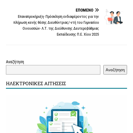
b
t
l
e
a
L
s
r
o
e
r
g
i
A
ΕΠΌΜΕΝΟ
o
r
e
e
n
p
Επαναπροκήρυξη- Πρόσκληση ενδιαφέροντος για την
k
s
k
p
πλήρωση κενής θέσης Διευθύντριας/-ντή του Γυμνασίου
Οινουσσών- Λ.Τ. της Διεύθυνσης Δευτεροβάθμιας
t
Εκπαίδευσης Π.Ε. Χίου 2025
Αναζήτηση
Αναζήτηση
ΗΛΕΚΤΡΟΝΙΚΈΣ ΑΙΤΉΣΕΙΣ