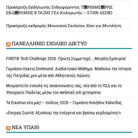
Προκήρυξη Εκδήλωσης Ενδιαφέροντος Τ΢ΡΙΗΜΕ΢ΡΗΣ
ΕΚΔ΢ΡΟΜΗΣ Β ΤΑΞΗΣ ΓΕΛ Καλαμωτής – ΣΤΗΝ ΛΕΣΒΟ
Προκήρυξη εκδρομής Μουσικού Σχολείου Χίου για Μυτιλήνη
ΠΑΝΕΛΛΉΝΙΟ ΣΧΟΛΙΚΌ ΔΊΚΤΥΟ
FIRST® Tech Challenge 2026. Πρώτη Συμμετοχή … Μεγάλη Εμπειρία!
Γυμνάσιο-Λύκειο Dortmund. Διαδικτυακό Μάθημα. Μαθαίνω την Ιστορία
της Πατρίδας μου μέσα από Αθλητικούς Αγώνες
Μοιραστείτε εύκολα τις ανακοινώσεις σας, νέα από το ΠΣΔ και το
Υπουργείο Παιδείας μέσω του webmail.sch.gr/express
Τα Erasmus νέα μας! – Ιούλιος 2026 – Γυμνάσιο Κανήθου Χαλκίδας
«Ενεργώ Σωστά: Αξιοποιώ την ενέργεια και βγαίνω κερδισμένος!»
ΝΈΑ ΥΠAΙΘ