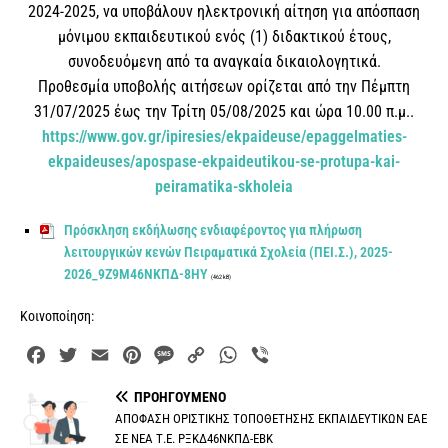
2024-2025, να υποβάλουν ηλεκτρονική αίτηση για απόσπαση
μόνιμου εκπαιδευτικού ενός (1) διδακτικού έτους,
συνοδευόμενη από τα αναγκαία δικαιολογητικά.
Προθεσμία υποβολής αιτήσεων ορίζεται από την Πέμπτη
31/07/2025 έως την Τρίτη 05/08/2025 και ώρα 10.00 π.μ..
https://www.gov.gr/ipiresies/ekpaideuse/epaggelmaties-
ekpaideuses/apospase-ekpaideutikou-se-protupa-kai-
peiramatika-skholeia
Πρόσκληση εκδήλωσης ενδιαφέροντος για πλήρωση
λειτουργικών κενών Πειραματικά Σχολεία (ΠΕΙ.Σ.), 2025-
2026_9Ζ9Μ46ΝΚΠΔ-8ΗΥ
(462 kB)
Κοινοποίηση:
F
T
E
P
M
C
W
V
a
w
m
i
e
o
h
i
ΠΡΟΗΓΟΎΜΕΝΟ
c
i
a
n
s
p
a
b
ΑΠΟΦΑΣΗ ΟΡΙΣΤΙΚΗΣ ΤΟΠΟΘΕΤΗΣΗΣ ΕΚΠΑΙΔΕΥΤΙΚΩΝ ΕΑΕ
e
t
i
t
s
y
t
e
ΣΕ ΝΕΑ Τ.Ε. ΡΞΚΔ46ΝΚΠΔ-ΕΒΚ