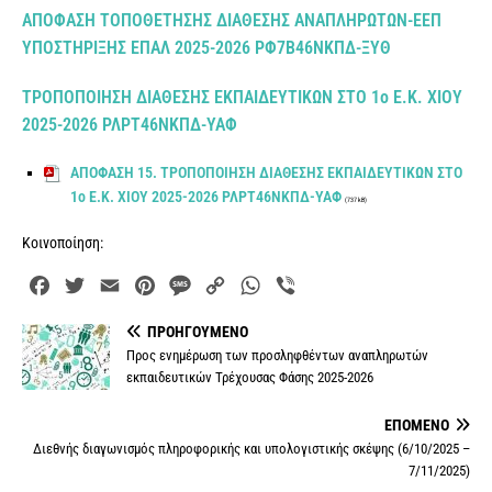
ΑΠΟΦΑΣΗ ΤΟΠΟΘΕΤΗΣΗΣ ΔΙΑΘΕΣΗΣ ΑΝΑΠΛΗΡΩΤΩΝ-ΕΕΠ
ΥΠΟΣΤΗΡΙΞΗΣ ΕΠΑΛ 2025-2026 ΡΦ7Β46ΝΚΠΔ-ΞΥΘ
ΤΡΟΠΟΠΟΙΗΣΗ ΔΙΑΘΕΣΗΣ ΕΚΠΑΙΔΕΥΤΙΚΩΝ ΣΤΟ 1ο Ε.Κ. ΧΙΟΥ
2025-2026 ΡΛΡΤ46ΝΚΠΔ-ΥΑΦ
ΑΠΟΦΑΣΗ 15. ΤΡΟΠΟΠΟΙΗΣΗ ΔΙΑΘΕΣΗΣ ΕΚΠΑΙΔΕΥΤΙΚΩΝ ΣΤΟ
1ο Ε.Κ. ΧΙΟΥ 2025-2026 ΡΛΡΤ46ΝΚΠΔ-ΥΑΦ
(737 kB)
Κοινοποίηση:
F
T
E
P
M
C
W
V
a
w
m
i
e
o
h
i
ΠΡΟΗΓΟΎΜΕΝΟ
c
i
a
n
s
p
a
b
Προς ενημέρωση των προσληφθέντων αναπληρωτών
e
t
i
t
s
y
t
e
εκπαιδευτικών Τρέχουσας Φάσης 2025-2026
b
t
l
e
a
L
s
r
o
e
r
g
i
A
ΕΠΌΜΕΝΟ
o
r
e
e
n
p
Διεθνής διαγωνισμός πληροφορικής και υπολογιστικής σκέψης (6/10/2025 –
k
s
k
p
7/11/2025)