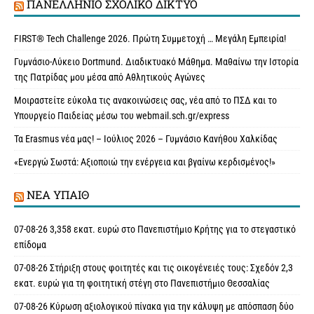
ΠΑΝΕΛΛΉΝΙΟ ΣΧΟΛΙΚΌ ΔΊΚΤΥΟ
FIRST® Tech Challenge 2026. Πρώτη Συμμετοχή … Μεγάλη Εμπειρία!
Γυμνάσιο-Λύκειο Dortmund. Διαδικτυακό Μάθημα. Μαθαίνω την Ιστορία
της Πατρίδας μου μέσα από Αθλητικούς Αγώνες
Μοιραστείτε εύκολα τις ανακοινώσεις σας, νέα από το ΠΣΔ και το
Υπουργείο Παιδείας μέσω του webmail.sch.gr/express
Τα Erasmus νέα μας! – Ιούλιος 2026 – Γυμνάσιο Κανήθου Χαλκίδας
«Ενεργώ Σωστά: Αξιοποιώ την ενέργεια και βγαίνω κερδισμένος!»
ΝΈΑ ΥΠAΙΘ
07-08-26 3,358 εκατ. ευρώ στο Πανεπιστήμιο Κρήτης για το στεγαστικό
επίδομα
07-08-26 Στήριξη στους φοιτητές και τις οικογένειές τους: Σχεδόν 2,3
εκατ. ευρώ για τη φοιτητική στέγη στο Πανεπιστήμιο Θεσσαλίας
07-08-26 Κύρωση αξιολογικού πίνακα για την κάλυψη με απόσπαση δύο