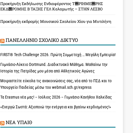
Προκήρυξη Εκδήλωσης Ενδιαφέροντος Τ΢ΡΙΗΜΕ΢ΡΗΣ
ΕΚΔ΢ΡΟΜΗΣ Β ΤΑΞΗΣ ΓΕΛ Καλαμωτής – ΣΤΗΝ ΛΕΣΒΟ
Προκήρυξη εκδρομής Μουσικού Σχολείου Χίου για Μυτιλήνη
ΠΑΝΕΛΛΉΝΙΟ ΣΧΟΛΙΚΌ ΔΊΚΤΥΟ
FIRST® Tech Challenge 2026. Πρώτη Συμμετοχή … Μεγάλη Εμπειρία!
Γυμνάσιο-Λύκειο Dortmund. Διαδικτυακό Μάθημα. Μαθαίνω την
Ιστορία της Πατρίδας μου μέσα από Αθλητικούς Αγώνες
Μοιραστείτε εύκολα τις ανακοινώσεις σας, νέα από το ΠΣΔ και το
Υπουργείο Παιδείας μέσω του webmail.sch.gr/express
Τα Erasmus νέα μας! – Ιούλιος 2026 – Γυμνάσιο Κανήθου Χαλκίδας
«Ενεργώ Σωστά: Αξιοποιώ την ενέργεια και βγαίνω κερδισμένος!»
ΝΈΑ ΥΠAΙΘ