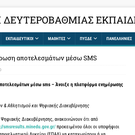
 ΔΕΥΤΕΡΟΒΆΘΜΙΑΣ ΕΚΠΑΊΔ
ΕΚΠΑΙΔΕΥΤΙΚΟΊ
ΜΑΘΗΤΈΣ
ΠΥΣΔΕ
ΠΑΝΕΛΛΉΝΙΕΣ
έρωση αποτελεσμάτων μέσω SMS
0
 αποτελεσμάτων μέσω sms – Άνοιξε η πλατφόρμα ενημέρωσης
ων & Αθλητισμού και Ψηφιακής Διακυβέρνησης
ι Ψηφιακής Διακυβέρνησης, ανακοινώνουν ότι από
://smsresults.minedu.gov.gr
/
προκειμένου όλοι οι υποψήφιοι
Επαγγελματικού Λυκείου (ΕΠΑΛ) να καταχωρίσουν ή να