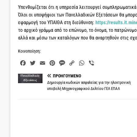
Υπενθυμίζεται ότι η υπηρεσία λειτουργεί συμπληρωματικά
Όλοι οι υποψήφιοι των Πανελλαδικών Εξετάσεων θα μπορού
εφαρμογή του ΥΠΑΙΘΑ στη διεύθυνση:
https://results.it.mi
το αρχικό γράμμα από το επώνυμο, το όνομα, το πατρώνυμ
αλλά και μέσω των καταλόγων που θα αναρτηθούν στις σχο
Κοινοποίηση:
F
T
E
P
M
C
W
V
a
w
m
i
e
o
h
i
ΠΡΟΗΓΟΎΜΕΝΟ
c
i
a
n
s
p
a
b
Δημιουργία κωδικών ασφαλείας για την ηλεκτρονική
e
t
i
t
s
y
t
e
υποβολή Μηχανογραφικού Δελτίου ΓΕΛ ΕΠΑΛ
b
t
l
e
a
L
s
r
o
e
r
g
i
A
o
r
e
e
n
p
k
s
k
p
t