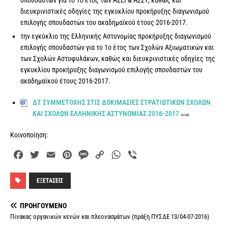
σπουδαστών για το 1ο έτος των ΑΣΕΙ & ΑΣΣΥ, καθώς και
διευκρινιστικές οδηγίες της εγκυκλίου προκήρυξης διαγωνισμού
επιλογής σπουδαστών του ακαδημαϊκού έτους 2016-2017.
την εγκύκλιο της Ελληνικής Αστυνομίας προκήρυξης διαγωνισμού
επιλογής σπουδαστών για το 1ο έτος των Σχολών Αξιωματικών και
των Σχολών Αστυφυλάκων, καθώς και διευκρινιστικές οδηγίες της
εγκυκλίου προκήρυξης διαγωνισμού επιλογής σπουδαστών του
ακαδημαϊκού έτους 2016-2017.
ΔΤ ΣΥΜΜΕΤΟΧΗΣ ΣΤΙΣ ΔΟΚΙΜΑΣΙΕΣ ΣΤΡΑΤΙΩΤΙΚΩΝ ΣΧΟΛΩΝ
ΚΑΙ ΣΧΟΛΩΝ ΕΛΛΗΝΙΚΗΣ ΑΣΤΥΝΟΜΙΑΣ 2016-2017
(62 kB)
Κοινοποίηση:
F
T
E
P
M
C
W
V
a
w
m
i
e
o
h
i
c
i
a
n
s
p
a
b
ΕΞΕΤΆΣΕΙΣ
e
t
i
t
s
y
t
e
b
t
l
e
a
L
s
r
ΠΡΟΗΓΟΎΜΕΝΟ
o
e
r
g
i
A
Πίνακας οργανικών κενών και πλεονασμάτων (πράξη ΠΥΣΔΕ 13/04-07-2016)
o
r
e
e
n
p