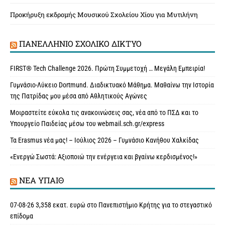
Προκήρυξη εκδρομής Μουσικού Σχολείου Χίου για Μυτιλήνη
ΠΑΝΕΛΛΉΝΙΟ ΣΧΟΛΙΚΌ ΔΊΚΤΥΟ
FIRST® Tech Challenge 2026. Πρώτη Συμμετοχή … Μεγάλη Εμπειρία!
Γυμνάσιο-Λύκειο Dortmund. Διαδικτυακό Μάθημα. Μαθαίνω την Ιστορία
της Πατρίδας μου μέσα από Αθλητικούς Αγώνες
Μοιραστείτε εύκολα τις ανακοινώσεις σας, νέα από το ΠΣΔ και το
Υπουργείο Παιδείας μέσω του webmail.sch.gr/express
Τα Erasmus νέα μας! – Ιούλιος 2026 – Γυμνάσιο Κανήθου Χαλκίδας
«Ενεργώ Σωστά: Αξιοποιώ την ενέργεια και βγαίνω κερδισμένος!»
ΝΈΑ ΥΠAΙΘ
07-08-26 3,358 εκατ. ευρώ στο Πανεπιστήμιο Κρήτης για το στεγαστικό
επίδομα