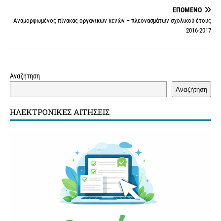
ΕΠΌΜΕΝΟ
k
s
k
p
Αναμορφωμένος πίνακας οργανικών κενών – πλεονασμάτων σχολικού έτους
t
2016-2017
Αναζήτηση
Αναζήτηση
ΗΛΕΚΤΡΟΝΙΚΈΣ ΑΙΤΉΣΕΙΣ