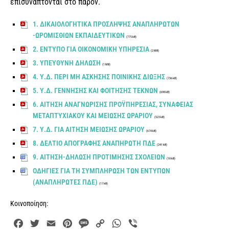
επισυνάπτονται στο παρόν.
1. ΔΙΚΑΙΟΛΟΓΗΤΙΚΑ ΠΡΟΣΛΗΨΗΣ ΑΝΑΠΛΗΡΩΤΩΝ
-ΩΡΟΜΙΣΘΙΩΝ ΕΚΠΑΙΔΕΥΤΙΚΩΝ
(775 kB)
2. ΕΝΤΥΠΟ ΓΙΑ ΟΙΚΟΝΟΜΙΚΗ ΥΠΗΡΕΣΙΑ
(2 MB)
3. ΥΠΕΥΘΥΝΗ ΔΗΛΩΣΗ
(1 MB)
4. Υ.Δ. ΠΕΡΙ ΜΗ ΑΣΚΗΣΗΣ ΠΟΙΝΙΚΗΣ ΔΙΩΞΗΣ
(736 kB)
5. Υ.Δ. ΓΕΝΝΗΣΗΣ ΚΑΙ ΦΟΙΤΗΣΗΣ ΤΕΚΝΩΝ
(698 kB)
6. ΑΙΤΗΣΗ ΑΝΑΓΝΩΡΙΣΗΣ ΠΡΟΫΠΗΡΕΣΙΑΣ, ΣΥΝΑΦΕΙΑΣ
ΜΕΤΑΠΤΥΧΙΑΚΟΥ ΚΑΙ ΜΕΙΩΣΗΣ ΩΡΑΡΙΟΥ
(523 kB)
7. Υ.Δ. ΓΙΑ ΑΙΤΗΣΗ ΜΕΙΩΣΗΣ ΩΡΑΡΙΟΥ
(674 kB)
8. ΔΕΛΤΙΟ ΑΠΟΓΡΑΦΗΣ ΑΝΑΠΗΡΩΤΗ ΠΔΕ
(241 kB)
9. ΑΙΤΗΣΗ-ΔΗΛΩΣΗ ΠΡΟΤΙΜΗΣΗΣ ΣΧΟΛΕΙΩΝ
(18 kB)
ΟΔΗΓΙΕΣ ΓΙΑ ΤΗ ΣΥΜΠΛΗΡΩΣΗ ΤΩΝ ΕΝΤΥΠΩΝ
(ΑΝΑΠΛΗΡΩΤΕΣ ΠΔΕ)
(17 kB)
Κοινοποίηση:
F
T
E
P
M
C
W
V