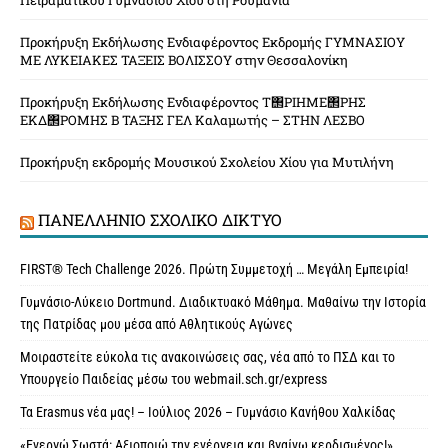
Πειραματικού Γυμνασίου Χίου στη Ρουμανία
Προκήρυξη Εκδήλωσης Ενδιαφέροντος Εκδρομής ΓΥΜΝΑΣΙΟΥ
ΜΕ ΛΥΚΕΙΑΚΕΣ ΤΑΞΕΙΣ ΒΟΛΙΣΣΟΥ στην Θεσσαλονίκη
Προκήρυξη Εκδήλωσης Ενδιαφέροντος Τ΢ΡΙΗΜΕ΢ΡΗΣ
ΕΚΔ΢ΡΟΜΗΣ Β ΤΑΞΗΣ ΓΕΛ Καλαμωτής – ΣΤΗΝ ΛΕΣΒΟ
Προκήρυξη εκδρομής Μουσικού Σχολείου Χίου για Μυτιλήνη
ΠΑΝΕΛΛΉΝΙΟ ΣΧΟΛΙΚΌ ΔΊΚΤΥΟ
FIRST® Tech Challenge 2026. Πρώτη Συμμετοχή … Μεγάλη Εμπειρία!
Γυμνάσιο-Λύκειο Dortmund. Διαδικτυακό Μάθημα. Μαθαίνω την Ιστορία
της Πατρίδας μου μέσα από Αθλητικούς Αγώνες
Μοιραστείτε εύκολα τις ανακοινώσεις σας, νέα από το ΠΣΔ και το
Υπουργείο Παιδείας μέσω του webmail.sch.gr/express
Τα Erasmus νέα μας! – Ιούλιος 2026 – Γυμνάσιο Κανήθου Χαλκίδας
«Ενεργώ Σωστά: Αξιοποιώ την ενέργεια και βγαίνω κερδισμένος!»