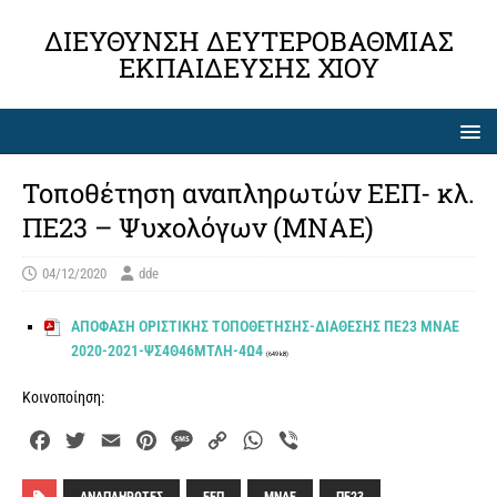
ΔΙΕΎΘΥΝΣΗ ΔΕΥΤΕΡΟΒΆΘΜΙΑΣ
ΕΚΠΑΊΔΕΥΣΗΣ ΧΊΟΥ
Τοποθέτηση αναπληρωτών ΕΕΠ- κλ.
ΠΕ23 – Ψυχολόγων (ΜΝΑΕ)
04/12/2020
dde
ΑΠΟΦΑΣΗ ΟΡΙΣΤΙΚΗΣ ΤΟΠΟΘΕΤΗΣΗΣ-ΔΙΑΘΕΣΗΣ ΠΕ23 ΜΝΑΕ
2020-2021-ΨΣ4Θ46ΜΤΛΗ-4Ω4
(649 kB)
Κοινοποίηση:
F
T
E
P
M
C
W
V
a
w
m
i
e
o
h
i
c
i
a
n
s
p
a
b