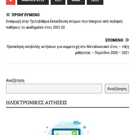
ΑΝΑΠΛΗΡΩΤΈΣ
ΕΕΠ
ΜΝΑΕ
ΠΕ23
e
t
i
t
s
y
t
e
b
t
l
e
a
L
s
r
ΠΡΟΗΓΟΎΜΕΝΟ
o
e
r
g
i
A
Εισαγωγή στην Τριτοβάθμια Εκπαίδευση ατόμων που πάσχουν από σοβαρές
παθήσεις το ακαδημαϊκό έτος 2021-22
o
r
e
e
n
p
k
s
k
p
ΕΠΌΜΕΝΟ
t
Πρόσκληση υποβολής αιτήσεων για συμμετοχή στο Μεταλυκειακό έτος – τάξη
μαθητείας – Περιόδου 2020 – 2021
Αναζήτηση
Αναζήτηση
ΗΛΕΚΤΡΟΝΙΚΈΣ ΑΙΤΉΣΕΙΣ