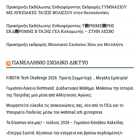
Προκήρυξη Εκδήλωσης Ενδιαφέροντος Εκδρομής ΓΥΜΝΑΣΙΟΥ
ΜΕ ΛΥΚΕΙΑΚΕΣ ΤΑΞΕΙΣ ΒΟΛΙΣΣΟΥ στην Θεσσαλονίκη
Προκήρυξη Εκδήλωσης Ενδιαφέροντος Τ΢ΡΙΗΜΕ΢ΡΗΣ
ΕΚΔ΢ΡΟΜΗΣ Β ΤΑΞΗΣ ΓΕΛ Καλαμωτής – ΣΤΗΝ ΛΕΣΒΟ
Προκήρυξη εκδρομής Μουσικού Σχολείου Χίου για Μυτιλήνη
ΠΑΝΕΛΛΉΝΙΟ ΣΧΟΛΙΚΌ ΔΊΚΤΥΟ
FIRST® Tech Challenge 2026. Πρώτη Συμμετοχή … Μεγάλη Εμπειρία!
Γυμνάσιο-Λύκειο Dortmund. Διαδικτυακό Μάθημα. Μαθαίνω την Ιστορία
της Πατρίδας μου μέσα από Αθλητικούς Αγώνες
Μοιραστείτε εύκολα τις ανακοινώσεις σας, νέα από το ΠΣΔ και το
Υπουργείο Παιδείας μέσω του webmail.sch.gr/express
Τα Erasmus νέα μας! – Ιούλιος 2026 – Γυμνάσιο Κανήθου Χαλκίδας
«Ενεργώ Σωστά: Αξιοποιώ την ενέργεια και βγαίνω κερδισμένος!»