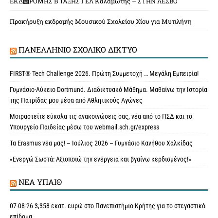
ΕΚΔ΢ΡΟΜΗΣ Β ΤΑΞΗΣ ΓΕΛ Καλαμωτής – ΣΤΗΝ ΛΕΣΒΟ
Προκήρυξη εκδρομής Μουσικού Σχολείου Χίου για Μυτιλήνη
ΠΑΝΕΛΛΉΝΙΟ ΣΧΟΛΙΚΌ ΔΊΚΤΥΟ
FIRST® Tech Challenge 2026. Πρώτη Συμμετοχή … Μεγάλη Εμπειρία!
Γυμνάσιο-Λύκειο Dortmund. Διαδικτυακό Μάθημα. Μαθαίνω την Ιστορία
της Πατρίδας μου μέσα από Αθλητικούς Αγώνες
Μοιραστείτε εύκολα τις ανακοινώσεις σας, νέα από το ΠΣΔ και το
Υπουργείο Παιδείας μέσω του webmail.sch.gr/express
Τα Erasmus νέα μας! – Ιούλιος 2026 – Γυμνάσιο Κανήθου Χαλκίδας
«Ενεργώ Σωστά: Αξιοποιώ την ενέργεια και βγαίνω κερδισμένος!»
ΝΈΑ ΥΠAΙΘ
07-08-26 3,358 εκατ. ευρώ στο Πανεπιστήμιο Κρήτης για το στεγαστικό
επίδομα