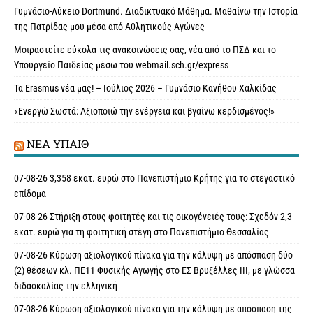
Γυμνάσιο-Λύκειο Dortmund. Διαδικτυακό Μάθημα. Μαθαίνω την Ιστορία
της Πατρίδας μου μέσα από Αθλητικούς Αγώνες
Μοιραστείτε εύκολα τις ανακοινώσεις σας, νέα από το ΠΣΔ και το
Υπουργείο Παιδείας μέσω του webmail.sch.gr/express
Τα Erasmus νέα μας! – Ιούλιος 2026 – Γυμνάσιο Κανήθου Χαλκίδας
«Ενεργώ Σωστά: Αξιοποιώ την ενέργεια και βγαίνω κερδισμένος!»
ΝΈΑ ΥΠAΙΘ
07-08-26 3,358 εκατ. ευρώ στο Πανεπιστήμιο Κρήτης για το στεγαστικό
επίδομα
07-08-26 Στήριξη στους φοιτητές και τις οικογένειές τους: Σχεδόν 2,3
εκατ. ευρώ για τη φοιτητική στέγη στο Πανεπιστήμιο Θεσσαλίας
07-08-26 Κύρωση αξιολογικού πίνακα για την κάλυψη με απόσπαση δύο
(2) θέσεων κλ. ΠΕ11 Φυσικής Αγωγής στο ΕΣ Βρυξέλλες ΙΙΙ, με γλώσσα
διδασκαλίας την ελληνική
07-08-26 Κύρωση αξιολογικού πίνακα για την κάλυψη με απόσπαση της