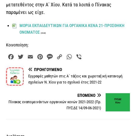
μετατεθέντος στην Α΄ Χίου. Κατά τα λοιπά ο Πίνακας
παραμένει ως είχε.
ΜΟΡΙΑ ΕΚΠΑΙΔΕΥΤΙΚΩΝ ΓΙΑ ΟΡΓΑΝΙΚΑ ΚΕΝΑ 21-ΠΡΟΣΘΗΚΗ
ΟΝΟΜΑΤΟΣ
(40 kB)
Κοινοποίηση:
F
T
E
P
M
C
W
V
a
w
m
i
e
o
h
i
ΠΡΟΗΓΟΎΜΕΝΟ
c
i
a
n
s
p
a
b
Εγγραφές μαθητών στις Α΄ τάξεις και χωροταξική κατανομή
e
t
i
t
s
y
t
e
σχολείων Ν. Χίου για το σχολικό έτος 2021-22
b
t
l
e
a
L
s
r
o
e
r
g
i
A
ΕΠΌΜΕΝΟ
o
r
e
e
n
p
Πίνακας εναπομεινάντων οργανικών κενών 2021-2022 (Πρ.
k
s
k
p
ΠΥΣΔΕ 14/09-06-2021)
t