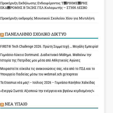
Προκήρυξη Εκδήλωσης Ενδιαφέροντος Τ΢ΡΙΗΜΕ΢ΡΗΣ
ΕΚΔ΢ΡΟΜΗΣ Β ΤΑΞΗΣ ΓΕΛ Καλαμωτής – ΣΤΗΝ ΛΕΣΒΟ
Προκήρυξη εκδρομής Μουσικού Σχολείου Χίου για Μυτιλήνη
ΠΑΝΕΛΛΉΝΙΟ ΣΧΟΛΙΚΌ ΔΊΚΤΥΟ
FIRST® Tech Challenge 2026. Πρώτη Συμμετοχή … Μεγάλη Εμπειρία!
Γυμνάσιο-Λύκειο Dortmund. Διαδικτυακό Μάθημα. Μαθαίνω την
Ιστορία της Πατρίδας μου μέσα από Αθλητικούς Αγώνες
Μοιραστείτε εύκολα τις ανακοινώσεις σας, νέα από το ΠΣΔ και το
Υπουργείο Παιδείας μέσω του webmail.sch.gr/express
Τα Erasmus νέα μας! – Ιούλιος 2026 – Γυμνάσιο Κανήθου Χαλκίδας
«Ενεργώ Σωστά: Αξιοποιώ την ενέργεια και βγαίνω κερδισμένος!»
ΝΈΑ ΥΠAΙΘ