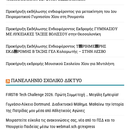
Προκήρυξη εκδήλωσης ενδιαφέροντος για μετακίνηση του 1ου
Πειραματικού Γυμνασίου Χίου στη Ρουμανία
Προκήρυξη Εκδήλωσης Ενδιαφέροντος Εκδρομής ΓΥΜΝΑΣΙΟΥ
ΜΕ ΛΥΚΕΙΑΚΕΣ ΤΑΞΕΙΣ ΒΟΛΙΣΣΟΥ στην Θεσσαλονίκη
Προκήρυξη Εκδήλωσης Ενδιαφέροντος Τ΢ΡΙΗΜΕ΢ΡΗΣ
ΕΚΔ΢ΡΟΜΗΣ Β ΤΑΞΗΣ ΓΕΛ Καλαμωτής – ΣΤΗΝ ΛΕΣΒΟ
Προκήρυξη εκδρομής Μουσικού Σχολείου Χίου για Μυτιλήνη
ΠΑΝΕΛΛΉΝΙΟ ΣΧΟΛΙΚΌ ΔΊΚΤΥΟ
FIRST® Tech Challenge 2026. Πρώτη Συμμετοχή … Μεγάλη Εμπειρία!
Γυμνάσιο-Λύκειο Dortmund. Διαδικτυακό Μάθημα. Μαθαίνω την Ιστορία
της Πατρίδας μου μέσα από Αθλητικούς Αγώνες
Μοιραστείτε εύκολα τις ανακοινώσεις σας, νέα από το ΠΣΔ και το
Υπουργείο Παιδείας μέσω του webmail.sch.gr/express