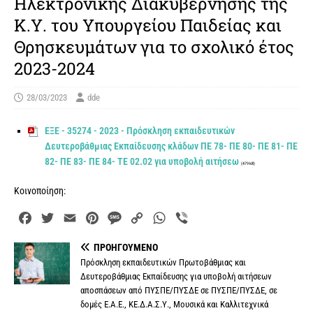
Ηλεκτρονικής Διακυβέρνησης της
Κ.Υ. του Υπουργείου Παιδείας και
Θρησκευμάτων για το σχολικό έτος
2023-2024
28/03/2023
dde
ΕΞΕ - 35274 - 2023 - Πρόσκληση εκπαιδευτικών
Δευτεροβάθμιας Εκπαίδευσης κλάδων ΠΕ 78- ΠΕ 80- ΠΕ 81- ΠΕ
82- ΠΕ 83- ΠΕ 84- ΤΕ 02.02 για υποβολή αιτήσεω
(479 kB)
Κοινοποίηση:
F
T
E
P
M
C
W
V
a
w
m
i
e
o
h
i
ΠΡΟΗΓΟΎΜΕΝΟ
c
i
a
n
s
p
a
b
Πρόσκληση εκπαιδευτικών Πρωτοβάθμιας και
e
t
i
t
s
y
t
e
Δευτεροβάθμιας Εκπαίδευσης για υποβολή αιτήσεων
b
t
l
e
a
L
s
r
αποσπάσεων από ΠΥΣΠΕ/ΠΥΣΔΕ σε ΠΥΣΠΕ/ΠΥΣΔΕ, σε
o
e
r
g
i
A
δομές Ε.Α.Ε., ΚΕ.Δ.Α.Σ.Υ., Μουσικά και Καλλιτεχνικά