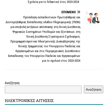
o
r
e
e
n
p
Σχολεία για το διδακτικό έτος 2023-2024
k
s
k
p
ΕΠΌΜΕΝΟ
t
Πρόσκληση εκπαιδευτικών Πρωτοβάθμιας και
Δευτεροβάθμιας Εκπαίδευσης κλάδου Πληροφορικής (ΠΕ86)
για υποβολή αιτήσεων απόσπασης στη Γενική Διεύθυνση
Ψηφιακών Συστημάτων Υποδομών και Εξετάσεων, στη
Γενική Διεύθυνση Στρατηγικού Σχεδιασμού,
Προγραμματισμού και Ηλεκτρονικής Διακυβέρνησης της
Γενικής Γραμματείας του Υπουργείου Παιδείας και
Θρησκευμάτων και στις Περιφερειακές Διευθύνσεις
Εκπαίδευσης του Υπουργείου Παιδείας και Θρησκευμάτων
για το σχολικό έτος 2023-2024
Αναζήτηση
Αναζήτηση
ΗΛΕΚΤΡΟΝΙΚΈΣ ΑΙΤΉΣΕΙΣ