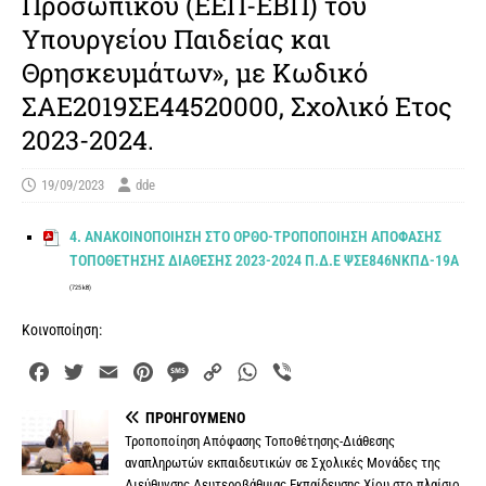
Προσωπικού (ΕΕΠ-ΕΒΠ) του
Υπουργείου Παιδείας και
Θρησκευμάτων», με Κωδικό
ΣΑΕ2019ΣΕ44520000, Σχολικό Ετος
2023-2024.
19/09/2023
dde
4. ΑΝΑΚΟΙΝΟΠΟΙΗΣΗ ΣΤΟ ΟΡΘΟ-ΤΡΟΠΟΠΟΙΗΣΗ ΑΠΟΦΑΣΗΣ
ΤΟΠΟΘΕΤΗΣΗΣ ΔΙΑΘΕΣΗΣ 2023-2024 Π.Δ.Ε ΨΣΕ846ΝΚΠΔ-19Α
(725 kB)
Κοινοποίηση:
F
T
E
P
M
C
W
V
a
w
m
i
e
o
h
i
ΠΡΟΗΓΟΎΜΕΝΟ
c
i
a
n
s
p
a
b
Τροποποίηση Απόφασης Τοποθέτησης-Διάθεσης
e
t
i
t
s
y
t
e
αναπληρωτών εκπαιδευτικών σε Σχολικές Μονάδες της
b
t
l
e
a
L
s
r
Διεύθυνσης Δευτεροβάθμιας Εκπαίδευσης Χίου στο πλαίσιο