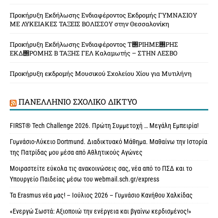
Προκήρυξη Εκδήλωσης Ενδιαφέροντος Εκδρομής ΓΥΜΝΑΣΙΟΥ
ΜΕ ΛΥΚΕΙΑΚΕΣ ΤΑΞΕΙΣ ΒΟΛΙΣΣΟΥ στην Θεσσαλονίκη
Προκήρυξη Εκδήλωσης Ενδιαφέροντος Τ΢ΡΙΗΜΕ΢ΡΗΣ
ΕΚΔ΢ΡΟΜΗΣ Β ΤΑΞΗΣ ΓΕΛ Καλαμωτής – ΣΤΗΝ ΛΕΣΒΟ
Προκήρυξη εκδρομής Μουσικού Σχολείου Χίου για Μυτιλήνη
ΠΑΝΕΛΛΉΝΙΟ ΣΧΟΛΙΚΌ ΔΊΚΤΥΟ
FIRST® Tech Challenge 2026. Πρώτη Συμμετοχή … Μεγάλη Εμπειρία!
Γυμνάσιο-Λύκειο Dortmund. Διαδικτυακό Μάθημα. Μαθαίνω την Ιστορία
της Πατρίδας μου μέσα από Αθλητικούς Αγώνες
Μοιραστείτε εύκολα τις ανακοινώσεις σας, νέα από το ΠΣΔ και το
Υπουργείο Παιδείας μέσω του webmail.sch.gr/express
Τα Erasmus νέα μας! – Ιούλιος 2026 – Γυμνάσιο Κανήθου Χαλκίδας
«Ενεργώ Σωστά: Αξιοποιώ την ενέργεια και βγαίνω κερδισμένος!»