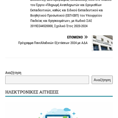
o
e
r
g
i
A
του Έργου «Πληρωμή Αναπληρωτών και Ωρομισθίων
o
r
e
e
n
p
Εκπαιδευτικών, καθώς και Ειδικού Εκπαιδευτικού και
Βοηθητικού Προσωπικού (ΕΕΠ-ΕΒΠ) του Υπουργείου
k
s
k
p
Παιδείας και Θρησκευμάτων», με Κωδικό ΣΑΕ
t
2019ΣΕ44520000, Σχολικό Έτος 2023-2024
ΕΠΌΜΕΝΟ
Πρόγραμμα Πανελλαδικών Εξετάσεων 2024 με ΑΔΑ
Αναζήτηση
Αναζήτηση
ΗΛΕΚΤΡΟΝΙΚΈΣ ΑΙΤΉΣΕΙΣ