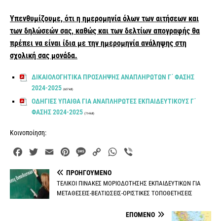
Υπενθυμίζουμε, ότι η ημερομηνία όλων των αιτήσεων και
των δηλώσεών σας, καθώς και των δελτίων απογραφής θα
πρέπει να είναι ίδια με την ημερομηνία ανάληψης στη
σχολική σας μονάδα.
ΔΙΚΑΙΟΛΟΓΗΤΙΚΑ ΠΡΟΣΛΗΨΗΣ ΑΝΑΠΛΗΡΩΤΩΝ Γ΄ ΦΑΣΗΣ
2024-2025
(607 kB)
ΟΔΗΓΙΕΣ ΥΠΑΙΘΑ ΓΙΑ ΑΝΑΠΛΗΡΩΤΕΣ ΕΚΠΑΙΔΕΥΤΙΚΟΥΣ Γ΄
ΦΑΣΗΣ 2024-2025
(714 kB)
Κοινοποίηση:
F
T
E
P
M
C
W
V
a
w
m
i
e
o
h
i
ΠΡΟΗΓΟΎΜΕΝΟ
c
i
a
n
s
p
a
b
ΤΕΛΙΚΟΙ ΠΙΝΑΚΕΣ ΜΟΡΙΟΔΟΤΗΣΗΣ ΕΚΠΑΙΔΕΥΤΙΚΩΝ ΓΙΑ
e
t
i
t
s
y
t
e
ΜΕΤΑΘΕΣΕΙΣ-ΒΕΛΤΙΩΣΕΙΣ-ΟΡΙΣΤΙΚΕΣ ΤΟΠΟΘΕΤΗΣΕΙΣ
b
t
l
e
a
L
s
r
o
e
r
g
i
A
ΕΠΌΜΕΝΟ