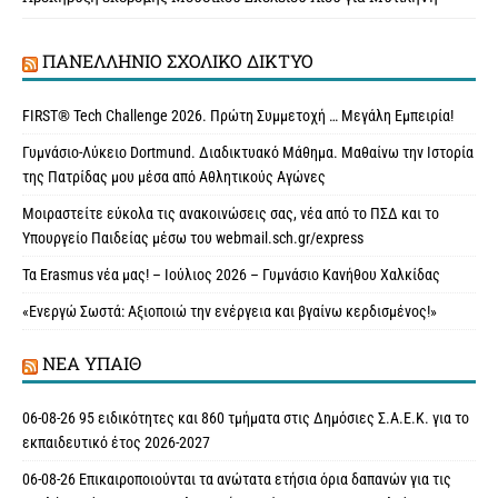
ΠΑΝΕΛΛΉΝΙΟ ΣΧΟΛΙΚΌ ΔΊΚΤΥΟ
FIRST® Tech Challenge 2026. Πρώτη Συμμετοχή … Μεγάλη Εμπειρία!
Γυμνάσιο-Λύκειο Dortmund. Διαδικτυακό Μάθημα. Μαθαίνω την Ιστορία
της Πατρίδας μου μέσα από Αθλητικούς Αγώνες
Μοιραστείτε εύκολα τις ανακοινώσεις σας, νέα από το ΠΣΔ και το
Υπουργείο Παιδείας μέσω του webmail.sch.gr/express
Τα Erasmus νέα μας! – Ιούλιος 2026 – Γυμνάσιο Κανήθου Χαλκίδας
«Ενεργώ Σωστά: Αξιοποιώ την ενέργεια και βγαίνω κερδισμένος!»
ΝΈΑ ΥΠAΙΘ
06-08-26 95 ειδικότητες και 860 τμήματα στις Δημόσιες Σ.Α.Ε.Κ. για το
εκπαιδευτικό έτος 2026-2027
06-08-26 Επικαιροποιούνται τα ανώτατα ετήσια όρια δαπανών για τις