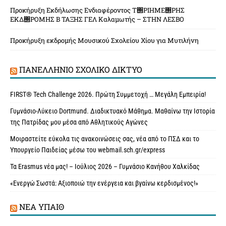
Προκήρυξη Εκδήλωσης Ενδιαφέροντος Τ΢ΡΙΗΜΕ΢ΡΗΣ
ΕΚΔ΢ΡΟΜΗΣ Β ΤΑΞΗΣ ΓΕΛ Καλαμωτής – ΣΤΗΝ ΛΕΣΒΟ
Προκήρυξη εκδρομής Μουσικού Σχολείου Χίου για Μυτιλήνη
ΠΑΝΕΛΛΉΝΙΟ ΣΧΟΛΙΚΌ ΔΊΚΤΥΟ
FIRST® Tech Challenge 2026. Πρώτη Συμμετοχή … Μεγάλη Εμπειρία!
Γυμνάσιο-Λύκειο Dortmund. Διαδικτυακό Μάθημα. Μαθαίνω την Ιστορία
της Πατρίδας μου μέσα από Αθλητικούς Αγώνες
Μοιραστείτε εύκολα τις ανακοινώσεις σας, νέα από το ΠΣΔ και το
Υπουργείο Παιδείας μέσω του webmail.sch.gr/express
Τα Erasmus νέα μας! – Ιούλιος 2026 – Γυμνάσιο Κανήθου Χαλκίδας
«Ενεργώ Σωστά: Αξιοποιώ την ενέργεια και βγαίνω κερδισμένος!»
ΝΈΑ ΥΠAΙΘ