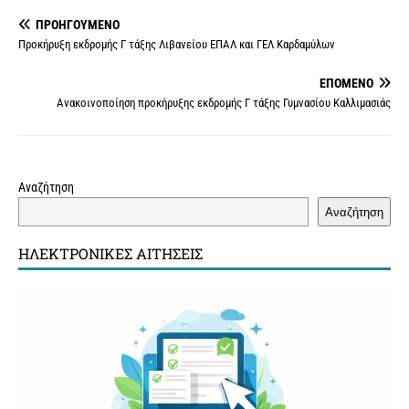
b
t
l
e
a
L
s
r
ΠΡΟΗΓΟΎΜΕΝΟ
o
e
r
g
i
A
Προκήρυξη εκδρομής Γ τάξης Λιβανείου ΕΠΑΛ και ΓΕΛ Καρδαμύλων
o
r
e
e
n
p
ΕΠΌΜΕΝΟ
k
s
k
p
Ανακοινοποίηση προκήρυξης εκδρομής Γ τάξης Γυμνασίου Καλλιμασιάς
t
Αναζήτηση
Αναζήτηση
ΗΛΕΚΤΡΟΝΙΚΈΣ ΑΙΤΉΣΕΙΣ