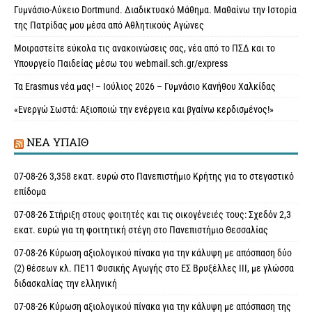
Γυμνάσιο-Λύκειο Dortmund. Διαδικτυακό Μάθημα. Μαθαίνω την Ιστορία
της Πατρίδας μου μέσα από Αθλητικούς Αγώνες
Μοιραστείτε εύκολα τις ανακοινώσεις σας, νέα από το ΠΣΔ και το
Υπουργείο Παιδείας μέσω του webmail.sch.gr/express
Τα Erasmus νέα μας! – Ιούλιος 2026 – Γυμνάσιο Κανήθου Χαλκίδας
«Ενεργώ Σωστά: Αξιοποιώ την ενέργεια και βγαίνω κερδισμένος!»
ΝΈΑ ΥΠAΙΘ
07-08-26 3,358 εκατ. ευρώ στο Πανεπιστήμιο Κρήτης για το στεγαστικό
επίδομα
07-08-26 Στήριξη στους φοιτητές και τις οικογένειές τους: Σχεδόν 2,3
εκατ. ευρώ για τη φοιτητική στέγη στο Πανεπιστήμιο Θεσσαλίας
07-08-26 Κύρωση αξιολογικού πίνακα για την κάλυψη με απόσπαση δύο
(2) θέσεων κλ. ΠΕ11 Φυσικής Αγωγής στο ΕΣ Βρυξέλλες ΙΙΙ, με γλώσσα
διδασκαλίας την ελληνική
07-08-26 Κύρωση αξιολογικού πίνακα για την κάλυψη με απόσπαση της