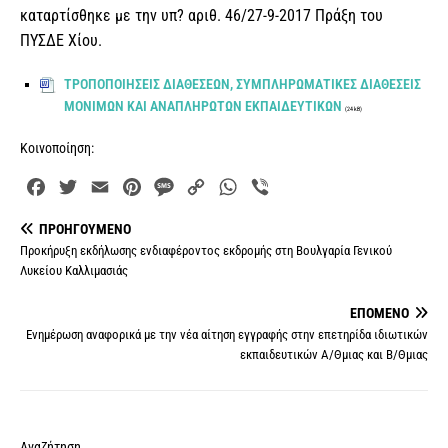
καταρτίσθηκε με την υπ? αριθ. 46/27-9-2017 Πράξη του
ΠΥΣΔΕ Χίου.
ΤΡΟΠΟΠΟΙΗΣΕΙΣ ΔΙΑΘΕΣΕΩΝ, ΣΥΜΠΛΗΡΩΜΑΤΙΚΕΣ ΔΙΑΘΕΣΕΙΣ
ΜΟΝΙΜΩΝ ΚΑΙ ΑΝΑΠΛΗΡΩΤΩΝ ΕΚΠΑΙΔΕΥΤΙΚΩΝ
(24 kB)
Κοινοποίηση:
F
T
E
P
M
C
W
V
a
w
m
i
e
o
h
i
ΠΡΟΗΓΟΎΜΕΝΟ
c
i
a
n
s
p
a
b
Προκήρυξη εκδήλωσης ενδιαφέροντος εκδρομής στη Βουλγαρία Γενικού
e
t
i
t
s
y
t
e
Λυκείου Καλλιμασιάς
b
t
l
e
a
L
s
r
o
e
r
g
i
A
ΕΠΌΜΕΝΟ
o
r
e
e
n
p
Ενημέρωση αναφορικά με την νέα αίτηση εγγραφής στην επετηρίδα ιδιωτικών
k
s
k
p
εκπαιδευτικών Α/Θμιας και Β/Θμιας
t
Αναζήτηση