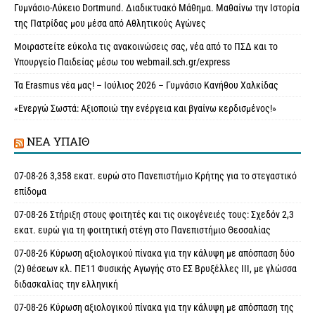
Γυμνάσιο-Λύκειο Dortmund. Διαδικτυακό Μάθημα. Μαθαίνω την Ιστορία
της Πατρίδας μου μέσα από Αθλητικούς Αγώνες
Μοιραστείτε εύκολα τις ανακοινώσεις σας, νέα από το ΠΣΔ και το
Υπουργείο Παιδείας μέσω του webmail.sch.gr/express
Τα Erasmus νέα μας! – Ιούλιος 2026 – Γυμνάσιο Κανήθου Χαλκίδας
«Ενεργώ Σωστά: Αξιοποιώ την ενέργεια και βγαίνω κερδισμένος!»
ΝΈΑ ΥΠAΙΘ
07-08-26 3,358 εκατ. ευρώ στο Πανεπιστήμιο Κρήτης για το στεγαστικό
επίδομα
07-08-26 Στήριξη στους φοιτητές και τις οικογένειές τους: Σχεδόν 2,3
εκατ. ευρώ για τη φοιτητική στέγη στο Πανεπιστήμιο Θεσσαλίας
07-08-26 Κύρωση αξιολογικού πίνακα για την κάλυψη με απόσπαση δύο
(2) θέσεων κλ. ΠΕ11 Φυσικής Αγωγής στο ΕΣ Βρυξέλλες ΙΙΙ, με γλώσσα
διδασκαλίας την ελληνική
07-08-26 Κύρωση αξιολογικού πίνακα για την κάλυψη με απόσπαση της