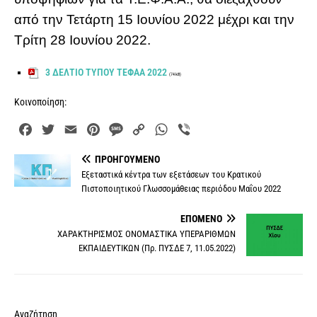
από την Τετάρτη 15 Ιουνίου 2022 μέχρι και την
Τρίτη 28 Ιουνίου 2022.
3 ΔΕΛΤΙΟ ΤΥΠΟΥ ΤΕΦΑΑ 2022
(74 kB)
Κοινοποίηση:
F
T
E
P
M
C
W
V
a
w
m
i
e
o
h
i
ΠΡΟΗΓΟΎΜΕΝΟ
c
i
a
n
s
p
a
b
Εξεταστικά κέντρα των εξετάσεων του Κρατικού
e
t
i
t
s
y
t
e
Πιστοποιητικού Γλωσσομάθειας περιόδου Μαΐου 2022
b
t
l
e
a
L
s
r
o
e
r
g
i
A
ΕΠΌΜΕΝΟ
o
r
e
e
n
p
ΧΑΡΑΚΤΗΡΙΣΜΟΣ ΟΝΟΜΑΣΤΙΚΑ ΥΠΕΡΑΡΙΘΜΩΝ
k
s
k
p
ΕΚΠΑΙΔΕΥΤΙΚΩΝ (Πρ. ΠΥΣΔΕ 7, 11.05.2022)
t
Αναζήτηση