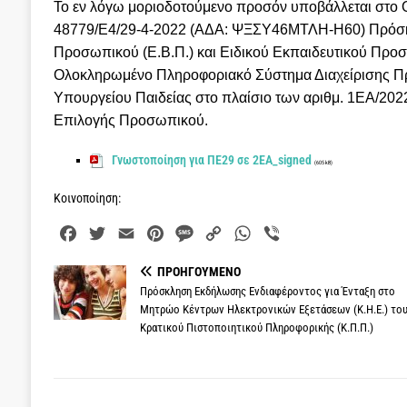
Το εν λόγω μοριοδοτούμενο προσόν υποβάλλεται στο 
48779/Ε4/29-4-2022 (ΑΔΑ: ΨΞΣΥ46ΜΤΛΗ-Η60) Πρόσκ
Προσωπικού (Ε.Β.Π.) και Ειδικού Εκπαιδευτικού Προσ
Ολοκληρωμένο Πληροφοριακό Σύστημα Διαχείρισης Πρ
Υπουργείου Παιδείας στο πλαίσιο των αριθμ. 1ΕA/20
Επιλογής Προσωπικού.
Γνωστοποίηση για ΠΕ29 σε 2ΕΑ_signed
(605 kB)
Κοινοποίηση:
F
T
E
P
M
C
W
V
a
w
m
i
e
o
h
i
ΠΡΟΗΓΟΎΜΕΝΟ
c
i
a
n
s
p
a
b
Πρόσκληση Εκδήλωσης Ενδιαφέροντος για Ένταξη στο
e
t
i
t
s
y
t
e
Μητρώο Κέντρων Ηλεκτρονικών Εξετάσεων (Κ.Η.Ε.) το
b
t
l
e
a
L
s
r
Κρατικού Πιστοποιητικού Πληροφορικής (Κ.Π.Π.)
o
e
r
g
i
A
o
r
e
e
n
p
k
s
k
p