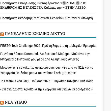
Προκήρυξη Εκδήλωσης Ενδιαφέροντος Τ΢ΡΙΗΜΕ΢ΡΗΣ
ΕΚΔ΢ΡΟΜΗΣ Β ΤΑΞΗΣ ΓΕΛ Καλαμωτής – ΣΤΗΝ ΛΕΣΒΟ
Προκήρυξη εκδρομής Μουσικού Σχολείου Χίου για Μυτιλήνη
ΠΑΝΕΛΛΉΝΙΟ ΣΧΟΛΙΚΌ ΔΊΚΤΥΟ
FIRST® Tech Challenge 2026. Πρώτη Συμμετοχή … Μεγάλη Εμπειρία!
Γυμνάσιο-Λύκειο Dortmund. Διαδικτυακό Μάθημα. Μαθαίνω την
Ιστορία της Πατρίδας μου μέσα από Αθλητικούς Αγώνες
Μοιραστείτε εύκολα τις ανακοινώσεις σας, νέα από το ΠΣΔ και το
Υπουργείο Παιδείας μέσω του webmail.sch.gr/express
Τα Erasmus νέα μας! – Ιούλιος 2026 – Γυμνάσιο Κανήθου Χαλκίδας
«Ενεργώ Σωστά: Αξιοποιώ την ενέργεια και βγαίνω κερδισμένος!»
ΝΈΑ ΥΠAΙΘ