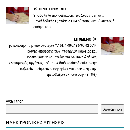
a
w
m
i
e
o
h
i
ΠΡΟΗΓΟΎΜΕΝΟ
c
i
a
n
s
p
a
b
Υποβολή Αίτησης-Δήλωσης για Συμμετοχή στις
e
t
i
t
s
y
t
e
Πανελλαδικές Εξετάσεις ΕΠΑΛ Έτους 2023 (μαθητές ή
b
t
l
e
a
L
s
r
απόφοιτοι)
o
e
r
g
i
A
o
r
e
e
n
p
ΕΠΌΜΕΝΟ
k
s
k
p
Τροποποίηση της υπό στοιχεία Φ.151/17897/ Β6/07-02-2014
κοινής απόφασης των Υπουργών Παιδείας και
t
Θρησκευμάτων και Υγείας για 5% Πανελλαδικές
«Καθορισμός οργάνων, τρόπου & διαδικασίας διαπίστωσης
σοβαρών παθήσεων υποψηφίων για εισαγωγή στην
τριτοβάθμια εκπαίδευση» (Β’ 358)
Αναζήτηση
Αναζήτηση
ΗΛΕΚΤΡΟΝΙΚΈΣ ΑΙΤΉΣΕΙΣ