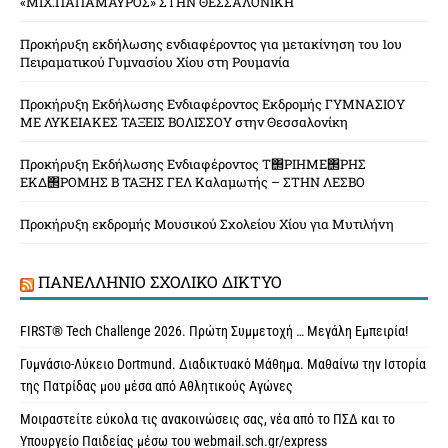
«ΜΙΧ.ΠΑΠΑΜΑΥΡΟΣ» ΣΤΗΝ ΘΕΣΣΑΛΟΝΙΚΗ
Προκήρυξη εκδήλωσης ενδιαφέροντος για μετακίνηση του 1ου
Πειραματικού Γυμνασίου Χίου στη Ρουμανία
Προκήρυξη Εκδήλωσης Ενδιαφέροντος Εκδρομής ΓΥΜΝΑΣΙΟΥ
ΜΕ ΛΥΚΕΙΑΚΕΣ ΤΑΞΕΙΣ ΒΟΛΙΣΣΟΥ στην Θεσσαλονίκη
Προκήρυξη Εκδήλωσης Ενδιαφέροντος Τ΢ΡΙΗΜΕ΢ΡΗΣ
ΕΚΔ΢ΡΟΜΗΣ Β ΤΑΞΗΣ ΓΕΛ Καλαμωτής – ΣΤΗΝ ΛΕΣΒΟ
Προκήρυξη εκδρομής Μουσικού Σχολείου Χίου για Μυτιλήνη
ΠΑΝΕΛΛΉΝΙΟ ΣΧΟΛΙΚΌ ΔΊΚΤΥΟ
FIRST® Tech Challenge 2026. Πρώτη Συμμετοχή … Μεγάλη Εμπειρία!
Γυμνάσιο-Λύκειο Dortmund. Διαδικτυακό Μάθημα. Μαθαίνω την Ιστορία
της Πατρίδας μου μέσα από Αθλητικούς Αγώνες
Μοιραστείτε εύκολα τις ανακοινώσεις σας, νέα από το ΠΣΔ και το
Υπουργείο Παιδείας μέσω του webmail.sch.gr/express