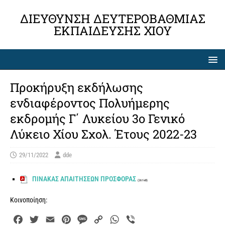
ΔΙΕΎΘΥΝΣΗ ΔΕΥΤΕΡΟΒΆΘΜΙΑΣ
ΕΚΠΑΊΔΕΥΣΗΣ ΧΊΟΥ
Προκήρυξη εκδήλωσης
ενδιαφέροντος Πολυήμερης
εκδρομής Γ΄ Λυκείου 3ο Γενικό
Λύκειο Χίου Σχολ. Έτους 2022-23
29/11/2022
dde
ΠΙΝΑΚΑΣ ΑΠΑΙΤΗΣΕΩΝ ΠΡΟΣΦΟΡΑΣ
(261 kB)
Κοινοποίηση:
F
T
E
P
M
C
W
V