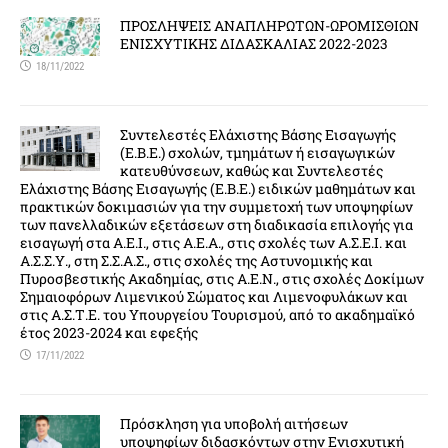
ΠΡΟΣΛΗΨΕΙΣ ΑΝΑΠΛΗΡΩΤΩΝ-ΩΡΟΜΙΣΘΙΩΝ
ΕΝΙΣΧΥΤΙΚΗΣ ΔΙΔΑΣΚΑΛΙΑΣ 2022-2023
18/11/2022
Συντελεστές Ελάχιστης Βάσης Εισαγωγής
(Ε.Β.Ε.) σχολών, τμημάτων ή εισαγωγικών
κατευθύνσεων, καθώς και Συντελεστές
Ελάχιστης Βάσης Εισαγωγής (Ε.Β.Ε.) ειδικών μαθημάτων και
πρακτικών δοκιμασιών για την συμμετοχή των υποψηφίων
των πανελλαδικών εξετάσεων στη διαδικασία επιλογής για
εισαγωγή στα Α.Ε.Ι., στις Α.Ε.Α., στις σχολές των Α.Σ.Ε.Ι. και
Α.Σ.Σ.Υ., στη Σ.Σ.Α.Σ., στις σχολές της Αστυνομικής και
Πυροσβεστικής Ακαδημίας, στις Α.Ε.Ν., στις σχολές Δοκίμων
Σημαιοφόρων Λιμενικού Σώματος και Λιμενοφυλάκων και
στις Α.Σ.Τ.Ε. του Υπουργείου Τουρισμού, από το ακαδημαϊκό
έτος 2023-2024 και εφεξής
17/11/2022
Πρόσκληση για υποβολή αιτήσεων
υποψηφίων διδασκόντων στην Ενισχυτική