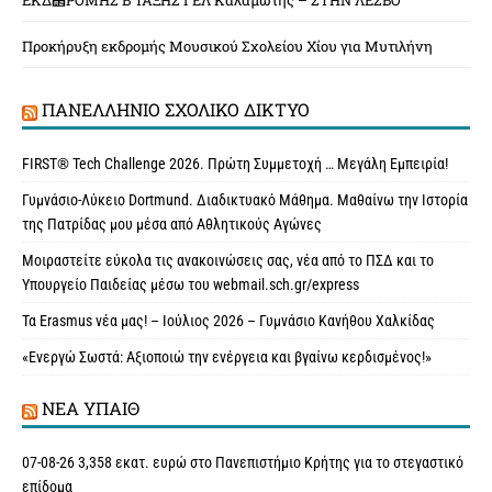
ΕΚΔ΢ΡΟΜΗΣ Β ΤΑΞΗΣ ΓΕΛ Καλαμωτής – ΣΤΗΝ ΛΕΣΒΟ
Προκήρυξη εκδρομής Μουσικού Σχολείου Χίου για Μυτιλήνη
ΠΑΝΕΛΛΉΝΙΟ ΣΧΟΛΙΚΌ ΔΊΚΤΥΟ
FIRST® Tech Challenge 2026. Πρώτη Συμμετοχή … Μεγάλη Εμπειρία!
Γυμνάσιο-Λύκειο Dortmund. Διαδικτυακό Μάθημα. Μαθαίνω την Ιστορία
της Πατρίδας μου μέσα από Αθλητικούς Αγώνες
Μοιραστείτε εύκολα τις ανακοινώσεις σας, νέα από το ΠΣΔ και το
Υπουργείο Παιδείας μέσω του webmail.sch.gr/express
Τα Erasmus νέα μας! – Ιούλιος 2026 – Γυμνάσιο Κανήθου Χαλκίδας
«Ενεργώ Σωστά: Αξιοποιώ την ενέργεια και βγαίνω κερδισμένος!»
ΝΈΑ ΥΠAΙΘ
07-08-26 3,358 εκατ. ευρώ στο Πανεπιστήμιο Κρήτης για το στεγαστικό
επίδομα