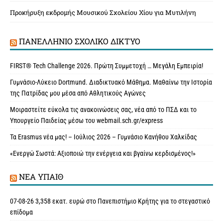
Προκήρυξη εκδρομής Μουσικού Σχολείου Χίου για Μυτιλήνη
ΠΑΝΕΛΛΉΝΙΟ ΣΧΟΛΙΚΌ ΔΊΚΤΥΟ
FIRST® Tech Challenge 2026. Πρώτη Συμμετοχή … Μεγάλη Εμπειρία!
Γυμνάσιο-Λύκειο Dortmund. Διαδικτυακό Μάθημα. Μαθαίνω την Ιστορία
της Πατρίδας μου μέσα από Αθλητικούς Αγώνες
Μοιραστείτε εύκολα τις ανακοινώσεις σας, νέα από το ΠΣΔ και το
Υπουργείο Παιδείας μέσω του webmail.sch.gr/express
Τα Erasmus νέα μας! – Ιούλιος 2026 – Γυμνάσιο Κανήθου Χαλκίδας
«Ενεργώ Σωστά: Αξιοποιώ την ενέργεια και βγαίνω κερδισμένος!»
ΝΈΑ ΥΠAΙΘ
07-08-26 3,358 εκατ. ευρώ στο Πανεπιστήμιο Κρήτης για το στεγαστικό
επίδομα