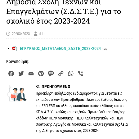
Δημόσια Σχολή Τεχνών και
Επαγγελμάτων (Σ.Δ.Σ.Τ.Ε.) για το
σχολικό έτος 2023-2024
29/03/2023
dde
ΕΓΚΥΚΛΙΟΣ_ΜΕΤΑΤΑΞΕΩΝ_ΣΔΣΤΕ_2023-2024
(2 MB)
Κοινοποίηση:
F
T
E
P
M
C
W
V
a
w
m
i
e
o
h
i
ΠΡΟΗΓΟΎΜΕΝΟ
c
i
a
n
s
p
a
b
Πρόσκληση εκδήλωσης ενδιαφέροντος για μετατάξεις
e
t
i
t
s
y
t
e
εκπαιδευτικών Πρωτοβάθμιας, Δευτεροβάθμιας Εκπ/σης
b
t
l
e
a
L
s
r
και ΕΕΠ-ΕΒΠ σε άλλους εκπαιδευτικούς κλάδους και σε
o
e
r
g
i
A
ΚΕ.Δ.Α.Σ.Υ., καθώς και εκπ/κών Πρωτοβάθμιας Εκπ/σης
o
r
e
e
n
p
κλάδων ΠΕ79 Μουσικής, ΠΕ08 Καλλιτεχνικών και ΠΕ91
Θεατρικής Αγωγής σε Μουσικά και Καλλιτεχνικά σχολεία
k
s
k
p
της Δ.Ε. για το σχολικό έτος 2023-2024
t