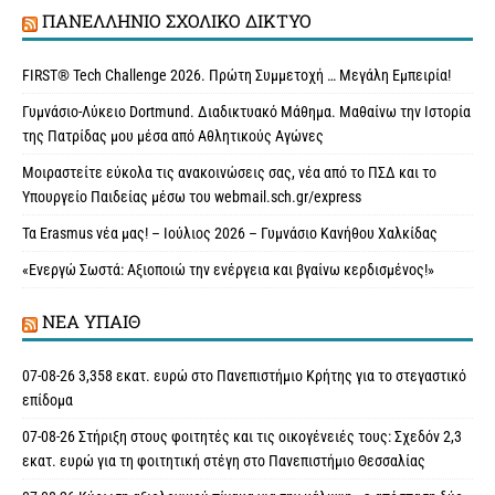
ΠΑΝΕΛΛΉΝΙΟ ΣΧΟΛΙΚΌ ΔΊΚΤΥΟ
FIRST® Tech Challenge 2026. Πρώτη Συμμετοχή … Μεγάλη Εμπειρία!
Γυμνάσιο-Λύκειο Dortmund. Διαδικτυακό Μάθημα. Μαθαίνω την Ιστορία
της Πατρίδας μου μέσα από Αθλητικούς Αγώνες
Μοιραστείτε εύκολα τις ανακοινώσεις σας, νέα από το ΠΣΔ και το
Υπουργείο Παιδείας μέσω του webmail.sch.gr/express
Τα Erasmus νέα μας! – Ιούλιος 2026 – Γυμνάσιο Κανήθου Χαλκίδας
«Ενεργώ Σωστά: Αξιοποιώ την ενέργεια και βγαίνω κερδισμένος!»
ΝΈΑ ΥΠAΙΘ
07-08-26 3,358 εκατ. ευρώ στο Πανεπιστήμιο Κρήτης για το στεγαστικό
επίδομα
07-08-26 Στήριξη στους φοιτητές και τις οικογένειές τους: Σχεδόν 2,3
εκατ. ευρώ για τη φοιτητική στέγη στο Πανεπιστήμιο Θεσσαλίας