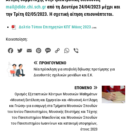
mail@dide.chi.sch.gr
από τη Δευτέρα 24/04/2023 μέχρι και
την Τρίτη 02/05/2023. Η σχετική αίτηση επισυνάπτεται.
Δελτίο Τύπου Επιτηρητών ΚΠΓ Μάιος 2023
(2 MB)
Κοινοποίηση:
F
T
E
P
M
C
W
V
a
w
m
i
e
o
h
i
ΠΡΟΗΓΟΎΜΕΝΟ
c
i
a
n
s
p
a
b
Νέα πρόσκληση για υποβολή δήλωσης προτίμησης για
e
t
i
t
s
y
t
e
Διευθυντές σχολικών μονάδων και Ε.Κ.
b
t
l
e
a
L
s
r
o
e
r
g
i
A
ΕΠΌΜΕΝΟ
o
r
e
e
n
p
Ορισμός Εξεταστικών Κέντρων Μουσικών Μαθημάτων
k
s
k
p
«Μουσική Εκτέλεση και Ερμηνεία» και «Μουσική Αντίληψη
και Γνώση» για εισαγωγή στα Τμήματα Μουσικών Σπουδών
t
του Ιονίου Πανεπιστηµίου, Μουσικής Επιστήµης και Τέχνης
του Πανεπιστηµίου Μακεδονίας και Μουσικών Σπουδών
του Πανεπιστηµίου Ιωαννίνων και κατανομή υποψηφίων,
έτους 2023